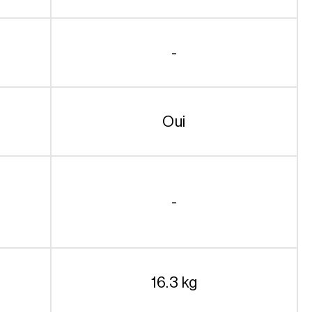
-
Oui
-
16.3 kg