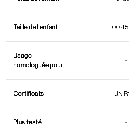
Taille de l'enfant
100-1
Usage
-
homologuée pour
Certificats
UN R
Plus testé
-