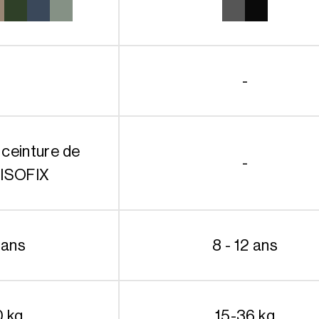
-
 ceinture de
-
 ISOFIX
 ans
8 - 12 ans
0 kg
15-36 kg