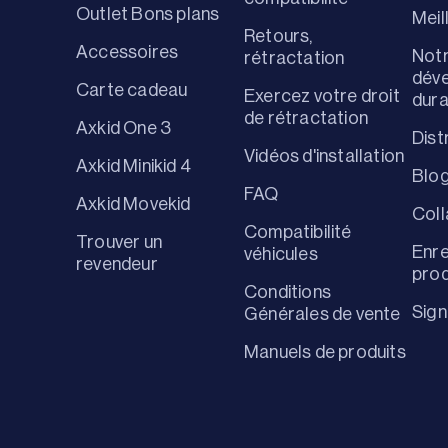
Outlet Bons plans
Meil
Retours,
Accessoires
Notr
rétractation
dév
Carte cadeau
Exercez votre droit
dur
de rétractation
Axkid One 3
Dist
Vidéos d'installation
Axkid Minikid 4
Blo
FAQ
Axkid Movekid
Coll
Compatibilité
Trouver un
Enre
véhicules
revendeur
prod
Conditions
Sign
Générales de vente
Manuels de produits