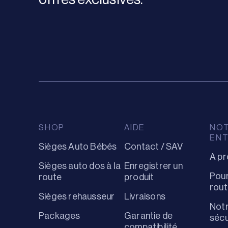
SHOP
AIDE
NO
ENT
Sièges Auto Bébés
Contact / SAV
A pr
Sièges auto dos à la
Enregistrer un
Pour
route
produit
rout
Sièges rehausseur
Livraisons
Notr
Packages
Garantie de
sécu
compatibilité