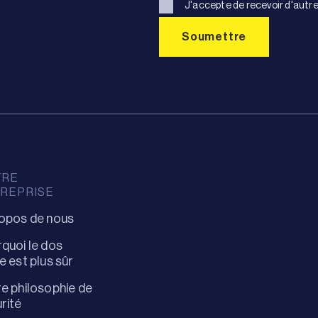
J'accepte de recevoir d'autre
TRE
REPRISE
opos de nous
quoi le dos
e est plus sûr
e philosophie de
rité