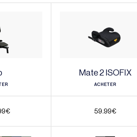
p
Mate 2 ISOFIX
TER
ACHETER
TER
ACHETER
99
€
59.99
€