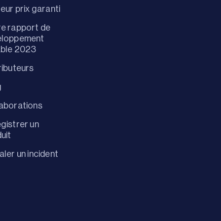
leur prix garanti
e rapport de
eloppement
able 2023
ributeurs
g
aborations
gistrer un
uit
aler un incident