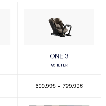
ONE 3
ACHETER
ACHETER
Plage
699.99
€
–
729.99
€
de
prix :