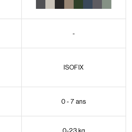
699.99€
à
729.99€
-
ISOFIX
0 - 7 ans
0-23 kg