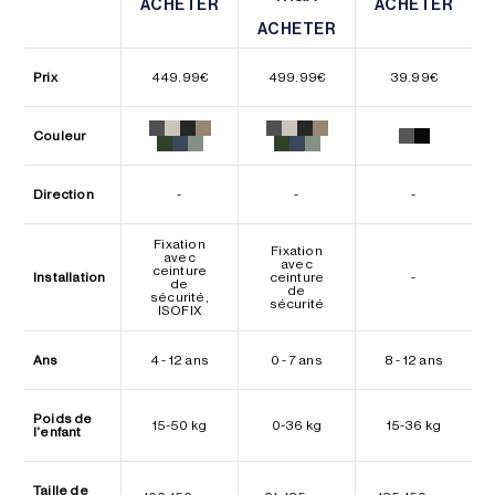
ACHETER
ACHETER
ACHETER
ACHETER
ACHETER
ACHETER
Prix
449.99
€
499.99
€
39.99
€
Couleur
Direction
-
-
-
Fixation
Fixation
avec
avec
ceinture
Installation
ceinture
-
de
de
sécurité,
sécurité
ISOFIX
Ans
4 - 12 ans
0 - 7 ans
8 - 12 ans
Poids de
15-50 kg
0-36 kg
15-36 kg
l'enfant
Taille de