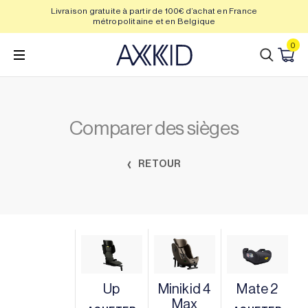
Passer
Livraison gratuite à partir de 100€ d’achat en France
Déla
au
métropolitaine et en Belgique
contenu
0
Comparer des sièges
RETOUR
Up
Minikid 4
Mate 2
Max