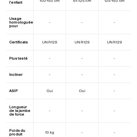
100-150 cm
61–125 cm
125-150 cm
l'enfant
Usage
homologuée
-
-
-
pour
Certificats
UN R129
UN R129
UN R129
Plus testé
-
-
-
Incliner
-
-
-
ASIP
Oui
Oui
-
Longueur
de la jambe
-
-
-
de force
Poids du
10 kg
-
-
produit