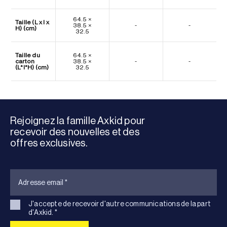
64.5 ×
Taille (L x l x
38.5 ×
-
-
H) (cm)
32.5
Taille du
64.5 ×
carton
38.5 ×
-
-
(L*l*H) (cm)
32.5
Rejoignez la famille Axkid pour
recevoir des nouvelles et des
offres exclusives.
J'accepte de recevoir d'autre communications de la part
d'Axkid.
*