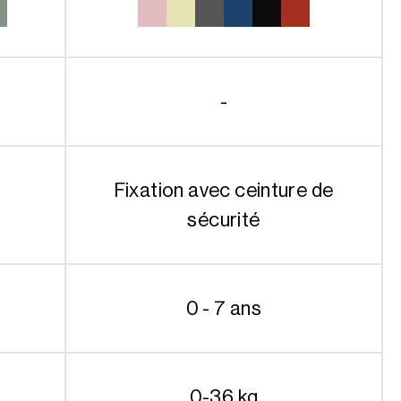
était :
est :
499.99€.
399.00€.
-
Fixation avec ceinture de
sécurité
0 - 7 ans
0-36 kg