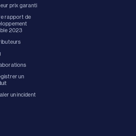
leur prix garanti
e rapport de
eloppement
able 2023
ributeurs
g
aborations
gistrer un
uit
aler un incident