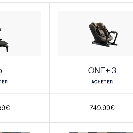
p
ONE+ 3
TER
ACHETER
TER
ACHETER
99
€
749.99
€