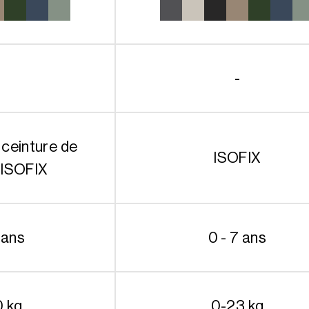
-
 ceinture de
ISOFIX
 ISOFIX
 ans
0 - 7 ans
0 kg
0-23 kg