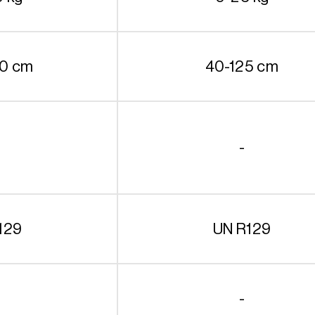
50 cm
40-125 cm
-
129
UN R129
-