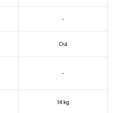
-
Oui
-
14 kg