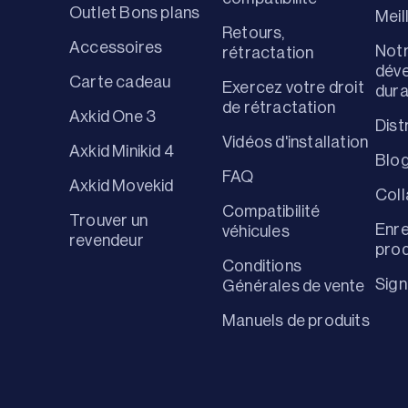
Outlet Bons plans
Meil
Retours,
Accessoires
Notr
rétractation
dév
Carte cadeau
Exercez votre droit
dur
de rétractation
Axkid One 3
Dist
Vidéos d'installation
Axkid Minikid 4
Blo
FAQ
Axkid Movekid
Coll
Compatibilité
Trouver un
Enre
véhicules
revendeur
prod
Conditions
Sign
Générales de vente
Manuels de produits