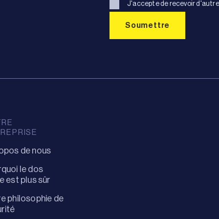
J'accepte de recevoir d'autre
TRE
REPRISE
opos de nous
quoi le dos
e est plus sûr
e philosophie de
rité