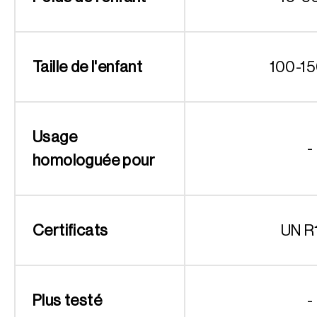
Taille de l'enfant
100-1
Usage
-
homologuée pour
Certificats
UN R
Plus testé
-