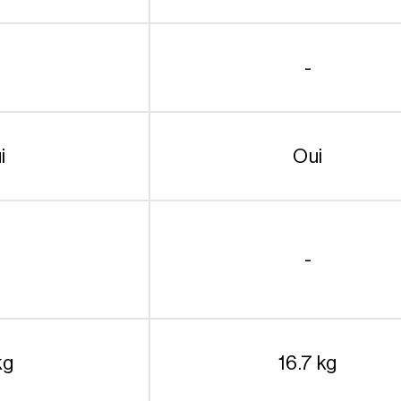
-
i
Oui
-
kg
16.7 kg