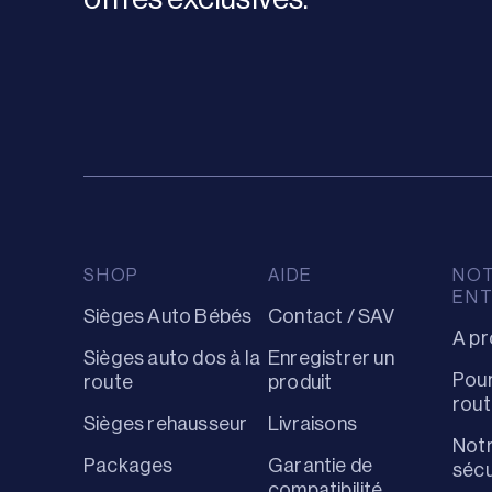
SHOP
AIDE
NO
ENT
Sièges Auto Bébés
Contact / SAV
A pr
Sièges auto dos à la
Enregistrer un
Pour
route
produit
rout
Sièges rehausseur
Livraisons
Notr
Packages
Garantie de
sécu
compatibilité