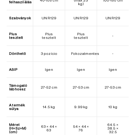
40-105 cm
(max 23
100-150 cm
felhasználás
kg)
Szabványok
UN R129
UN R129
UN R129
Plus
Plus
Plus
-
tesztelt
tesztelt
tesztelt
Dönthető
3 pozício
Fokozatmentes
-
ASIP
Igen
Igen
Igen
Támogató
27-52 cm
27-53 cm
27-53 cm
lábhossz
A termék
14.5 kg
9.99 kg
10 kg
súlya
Méret
64.5 ×
63 × 44 ×
54 × 44 ×
(H×Sz×M)
38.5 ×
63
76
(cm)
32.5