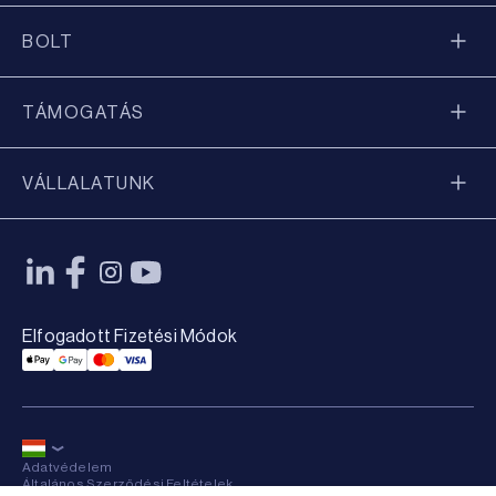
BOLT
TÁMOGATÁS
VÁLLALATUNK
Elfogadott Fizetési Módok
Applepay Payment
Googlepay Payment
Mastercard Payment
Visa Payment
Adatvédelem
Általános Szerződési Feltételek