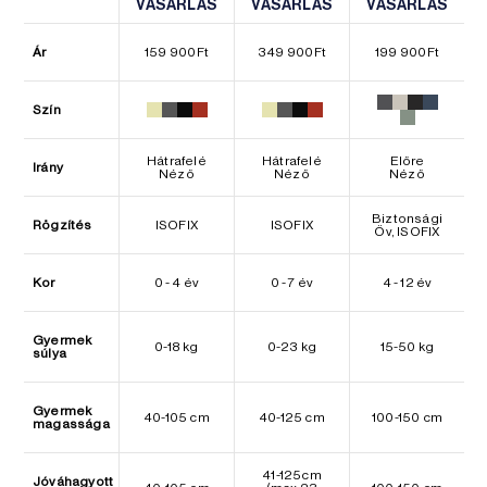
VÁSÁRLÁS
VÁSÁRLÁS
VÁSÁRLÁS
VÁSÁRLÁS
VÁSÁRLÁS
VÁSÁRLÁS
Ár
159 900
Ft
349 900
Ft
199 900
Ft
Szín
Hátrafelé
Hátrafelé
Előre
Irány
Néző
Néző
Néző
Biztonsági
Rögzítés
ISOFIX
ISOFIX
Öv, ISOFIX
Kor
0 - 4 év
0 - 7 év
4 - 12 év
Gyermek
0-18 kg
0-23 kg
15-50 kg
súlya
Gyermek
40-105 cm
40-125 cm
100-150 cm
magassága
41-125cm
Jóváhagyott