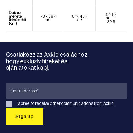
Doboz
64.5 ×
mérete
78 × 58 ×
87 × 46 ×
38.5 ×
(H×Sz×M)
46
52
32.5
(cm)
Csatlakozz az Axkid családhoz,
hogy exkluzív híreket és
ajánlatokat kapj.
I agree to receive other communications from Axkid.