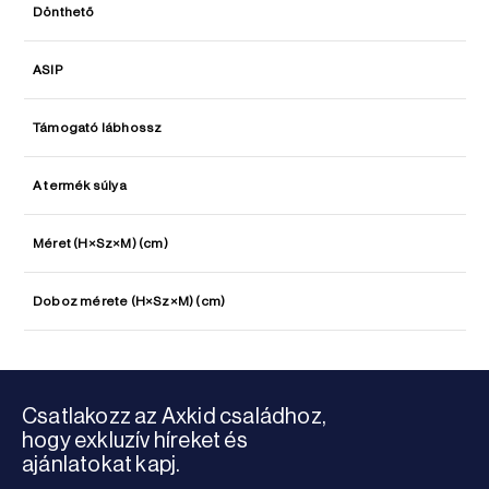
Dönthető
ASIP
Támogató lábhossz
A termék súlya
Méret (H×Sz×M) (cm)
Doboz mérete (H×Sz×M) (cm)
Csatlakozz az Axkid családhoz,
hogy exkluzív híreket és
ajánlatokat kapj.