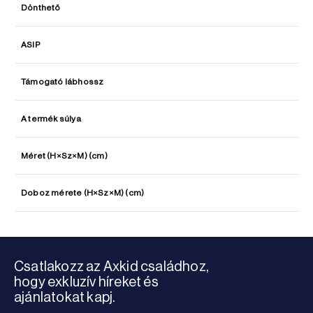
Dönthető
ASIP
Támogató lábhossz
A termék súlya
Méret (H×Sz×M) (cm)
Doboz mérete (H×Sz×M) (cm)
Csatlakozz az Axkid családhoz,
hogy exkluzív híreket és
ajánlatokat kapj.