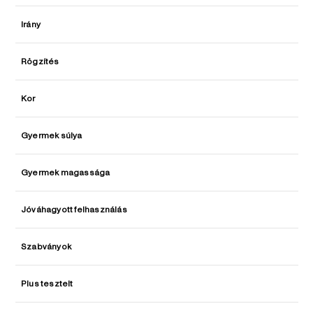
Irány
Rögzítés
Kor
Gyermek súlya
Gyermek magassága
Jóváhagyott felhasználás
Szabványok
Plus tesztelt