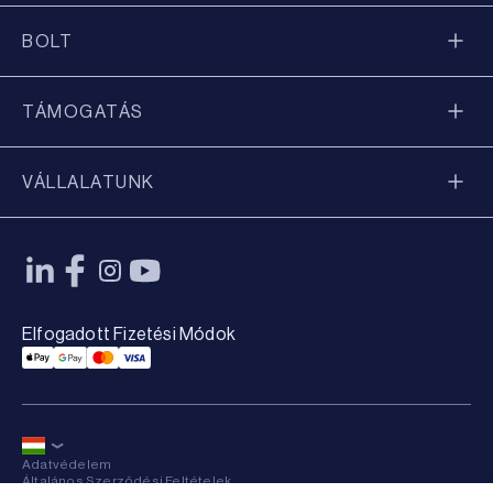
BOLT
TÁMOGATÁS
VÁLLALATUNK
Elfogadott Fizetési Módok
Applepay Payment
Googlepay Payment
Mastercard Payment
Visa Payment
Adatvédelem
Általános Szerződési Feltételek