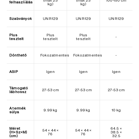
(max 23
(max 23
100-150 cm
felhasználás
kg)
kg)
Szabványok
UN R129
UN R129
UN R129
Plus
Plus
Plus
-
tesztelt
tesztelt
tesztelt
Dönthető
Fokozatmentes
Fokozatmentes
-
ASIP
Igen
Igen
Igen
Támogató
27-53 cm
27-53 cm
27-53 cm
lábhossz
A termék
9.99 kg
9.99 kg
10 kg
súlya
Méret
64.5 ×
54 × 44 ×
54 × 44 ×
(H×Sz×M)
38.5 ×
76
76
(cm)
32.5