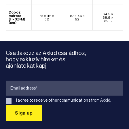
Doboz
64.5 ×
mérete
87 × 46 ×
87 × 46 ×
38.5 ×
(H×Sz×M)
52
52
32.5
(cm)
Csatlakozz az Axkid családhoz,
hogy exkluzív híreket és
ajánlatokat kapj.
I agree to receive other communications from Axkid.