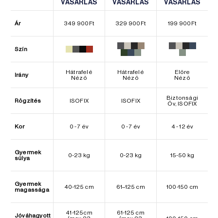
VÁSÁRLÁS
VÁSÁRLÁS
VÁSÁRLÁS
VÁSÁRLÁS
VÁSÁRLÁS
VÁSÁRLÁS
Ár
349 900
Ft
329 900
Ft
199 900
Ft
Szín
Hátrafelé
Hátrafelé
Előre
Irány
Néző
Néző
Néző
Biztonsági
Rögzítés
ISOFIX
ISOFIX
Öv, ISOFIX
Kor
0 - 7 év
0 - 7 év
4 - 12 év
Gyermek
0-23 kg
0-23 kg
15-50 kg
súlya
Gyermek
40-125 cm
61–125 cm
100-150 cm
magassága
41-125cm
61-125 cm
Jóváhagyott