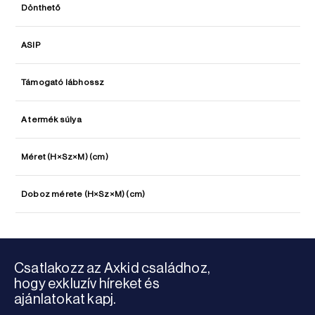
Dönthető
ASIP
Támogató lábhossz
A termék súlya
Méret (H×Sz×M) (cm)
Doboz mérete (H×Sz×M) (cm)
Csatlakozz az Axkid családhoz,
hogy exkluzív híreket és
ajánlatokat kapj.