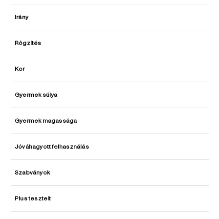
Irány
Rögzítés
Kor
Gyermek súlya
Gyermek magassága
Jóváhagyott felhasználás
Szabványok
Plus tesztelt