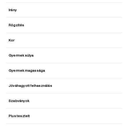
Irány
Rögzítés
Kor
Gyermek súlya
Gyermek magassága
Jóváhagyott felhasználás
Szabványok
Plus tesztelt