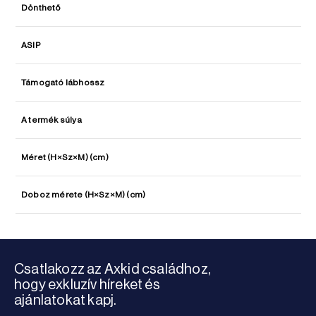
Dönthető
ASIP
Támogató lábhossz
A termék súlya
Méret (H×Sz×M) (cm)
Doboz mérete (H×Sz×M) (cm)
Csatlakozz az Axkid családhoz,
hogy exkluzív híreket és
ajánlatokat kapj.