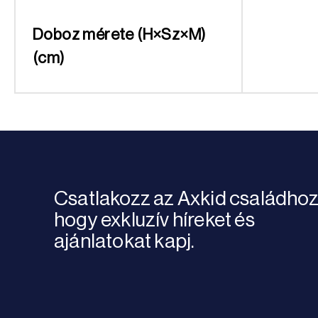
Doboz mérete (H×Sz×M)
(cm)
Csatlakozz az Axkid családhoz
hogy exkluzív híreket és
ajánlatokat kapj.