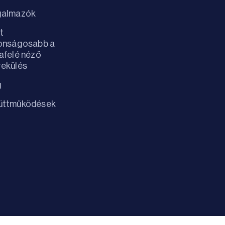
galmazók
t
tonságosabb a
afelé néző
ekülés
g
üttműködések