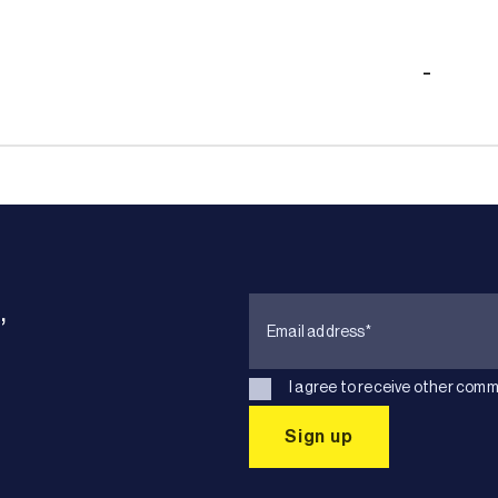
-
,
I agree to receive other comm