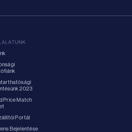
LALATUNK
unk
onsági
zófiánk
tarthatósági
entésünk 2023
d Price Match
et
állítói Portál
dens Bejelentése