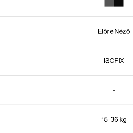
Előre Néző
ISOFIX
-
15-36 kg