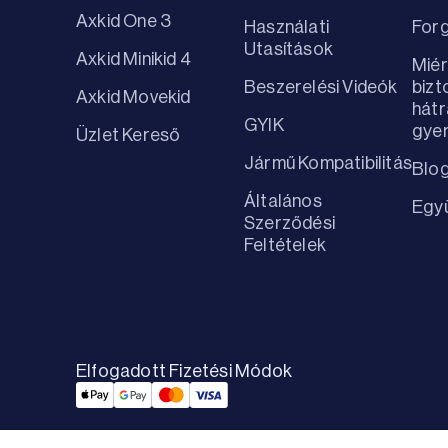
Axkid One 3
Használati
For
Utasítások
Axkid Minikid 4
Miér
Beszerelési Videók
biz
Axkid Movekid
hátr
GYIK
gyer
Üzlet Kereső
Jármű Kompatibilitás
Blo
Általános
Egy
Szerződési
Feltételek
Elfogadott Fizetési Módok
Applepay Payment
Googlepay Payment
Mastercard Payment
Visa Payment