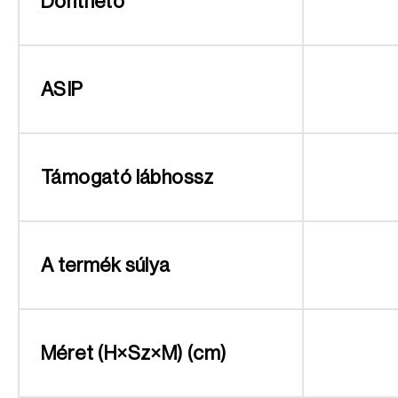
Dönthető
ASIP
Támogató lábhossz
A termék súlya
Méret (H×Sz×M) (cm)