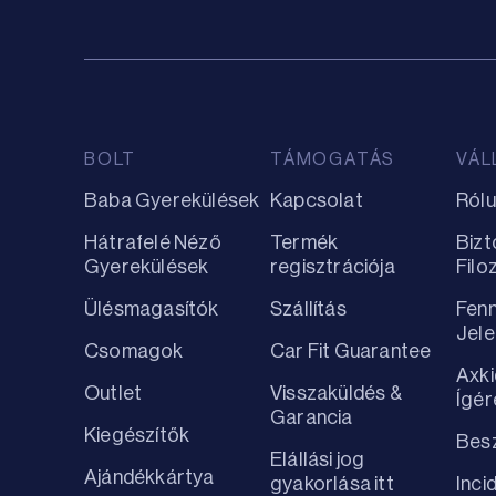
BOLT
TÁMOGATÁS
VÁL
Baba Gyerekülések
Kapcsolat
Ról
Hátrafelé Néző
Termék
Bizt
Gyerekülések
regisztrációja
Filo
Ülésmagasítók
Szállítás
Fenn
Jel
Csomagok
Car Fit Guarantee
Axki
Outlet
Visszaküldés &
Ígér
Garancia
Kiegészítők
Besz
Elállási jog
Ajándékkártya
gyakorlása itt
Inci