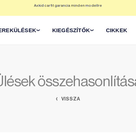
Axkid car fit garancia minden modellre
Ax
EREKÜLÉSEK
KIEGÉSZÍTŐK
CIKKEK
Ülések összehasonlítás
VISSZA