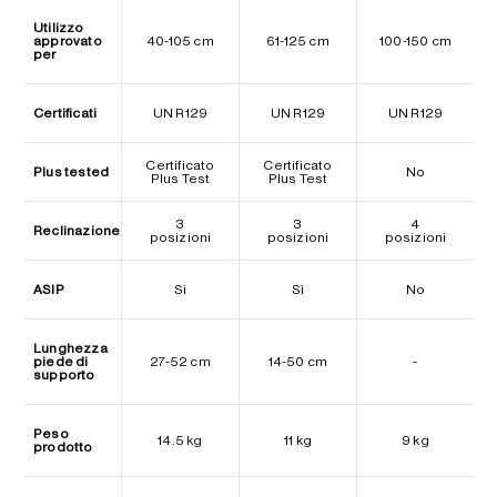
Utilizzo
approvato
40-105 cm
61-125 cm
100-150 cm
per
Certificati
UN R129
UN R129
UN R129
Certificato
Certificato
Plus tested
No
Plus Test
Plus Test
3
3
4
Reclinazione
posizioni
posizioni
posizioni
ASIP
Sì
Sì
No
Lunghezza
piede di
27-52 cm
14-50 cm
-
supporto
Peso
14.5 kg
11 kg
9 kg
prodotto