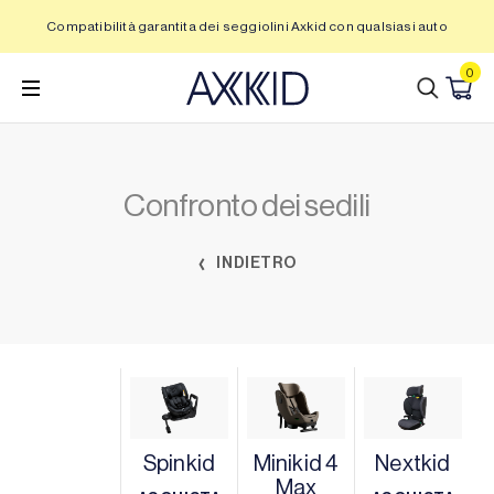
Vai
Compatibilità garantita dei seggiolini Axkid con qualsiasi auto
al
contenuto
0
Confronto dei sedili
INDIETRO
Spinkid
Minikid 4
Nextkid
Max