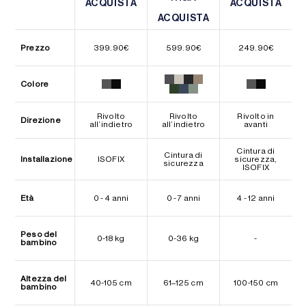
ACQUISTA
ACQUISTA
ACQUISTA
ACQUISTA
ACQUISTA
ACQUISTA
Prezzo
399.90
€
599.90
€
249.90
€
Colore
Rivolto
Rivolto
Rivolto in
Direzione
all’indietro
all’indietro
avanti
Cintura di
Cintura di
Installazione
ISOFIX
sicurezza,
sicurezza
ISOFIX
Età
0 - 4 anni
0 - 7 anni
4 - 12 anni
Peso del
0-18 kg
0-36 kg
-
bambino
Altezza del
40-105 cm
61–125 cm
100-150 cm
bambino