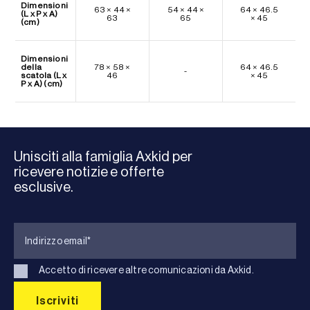
Dimensioni
63 × 44 ×
54 × 44 ×
64 × 46.5
(L x P x A)
63
65
× 45
(cm)
Dimensioni
della
78 × 58 ×
64 × 46.5
-
scatola (L x
46
× 45
P x A) (cm)
Unisciti alla famiglia Axkid per
ricevere notizie e offerte
esclusive.
Accetto di ricevere altre comunicazioni da Axkid.