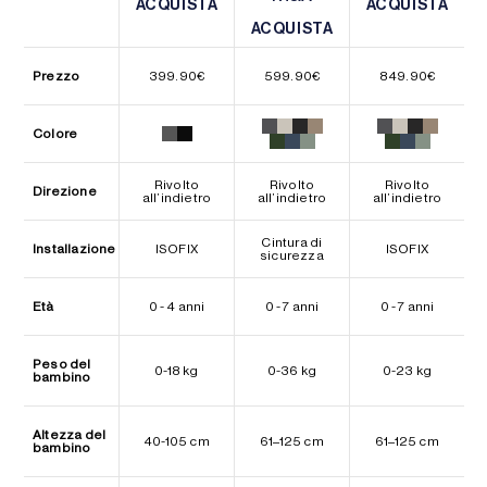
ACQUISTA
ACQUISTA
ACQUISTA
ACQUISTA
ACQUISTA
ACQUISTA
Prezzo
399.90
€
599.90
€
849.90
€
Colore
Rivolto
Rivolto
Rivolto
Direzione
all’indietro
all’indietro
all’indietro
Cintura di
Installazione
ISOFIX
ISOFIX
sicurezza
Età
0 - 4 anni
0 - 7 anni
0 - 7 anni
Peso del
0-18 kg
0-36 kg
0-23 kg
bambino
Altezza del
40-105 cm
61–125 cm
61–125 cm
bambino