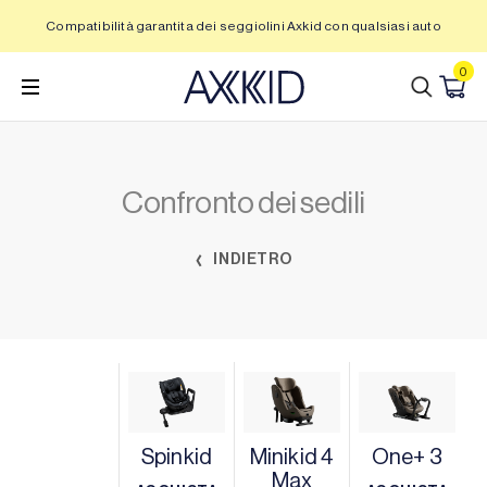
Vai
Compatibilità garantita dei seggiolini Axkid con qualsiasi auto
al
contenuto
0
Confronto dei sedili
INDIETRO
Spinkid
Minikid 4
One+ 3
Max