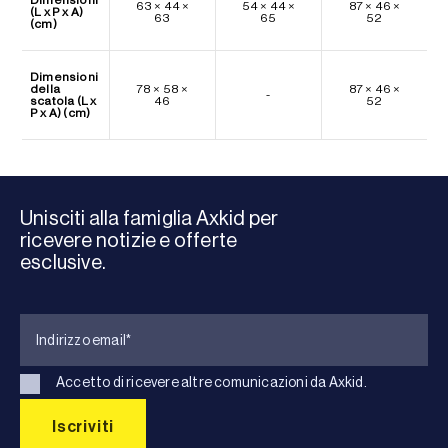
63 × 44 ×
54 × 44 ×
87 × 46 ×
(L x P x A)
63
65
52
(cm)
Dimensioni
della
78 × 58 ×
87 × 46 ×
-
scatola (L x
46
52
P x A) (cm)
Unisciti alla famiglia Axkid per
ricevere notizie e offerte
esclusive.
Accetto di ricevere altre comunicazioni da Axkid.