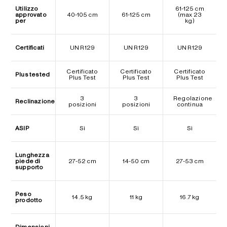
Utilizzo
61-125 cm
approvato
40-105 cm
61-125 cm
(max 23
per
kg)
Certificati
UN R129
UN R129
UN R129
Certificato
Certificato
Certificato
Plus tested
Plus Test
Plus Test
Plus Test
3
3
Regolazione
Reclinazione
posizioni
posizioni
continua
ASIP
Sì
Sì
Sì
Lunghezza
piede di
27-52 cm
14-50 cm
27-53 cm
supporto
Peso
14.5 kg
11 kg
16.7 kg
prodotto
Dimensioni