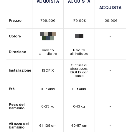
ACQUISTA
ACQUISTA
ACQUISTA
ACQUISTA
ACQUISTA
ACQUISTA
Prezzo
799.90
€
179.90
€
129.90
€
Colore
-
Rivolto
Rivolto
Direzione
-
all’indietro
all’indietro
Cintura di
sicurezza,
Installazione
ISOFIX
-
ISOFIX con
base
Età
0 - 7 anni
0 - 1 anni
-
Peso del
0-23 kg
0-13 kg
-
bambino
Altezza del
61–125 cm
40-87 cm
-
bambino