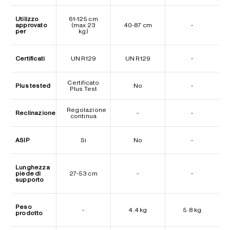
Utilizzo
61-125 cm
approvato
(max 23
40-87 cm
-
per
kg)
Certificati
UN R129
UN R129
-
Certificato
Plus tested
No
-
Plus Test
Regolazione
Reclinazione
-
-
continua
ASIP
Sì
No
-
Lunghezza
piede di
27-53 cm
-
-
supporto
Peso
-
4.4 kg
5.8 kg
prodotto