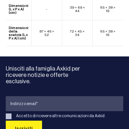
Dimensioni
39 × 69 ×
65 × 38 ×
(L x P x A)
-
44
19
(cm)
Dimensioni
della
87 × 46 ×
72 × 45 ×
65 × 38 ×
scatola (L x
52
34
19
P x A) (cm)
Unisciti alla famiglia Axkid per
ricevere notizie e offerte
esclusive.
Accetto di ricevere altre comunicazioni da Axkid.