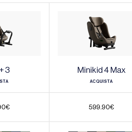
+ 3
Minikid 4 Max
STA
ACQUISTA
STA
ACQUISTA
90
€
599.90
€