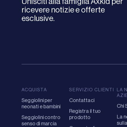
Unisciti alla famiglia Axkid per
ricevere notizie e offerte
esclusive.
ACQUISTA
SERVIZIO CLIENTI
LA 
AZI
Seggiolini per
Contattaci
Chi 
neonati e bambini
Registra il tuo
La n
Seggiolini contro
prodotto
sull
senso di marcia