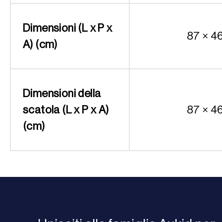
Dimensioni (L x P x
87 × 4
A) (cm)
Dimensioni della
scatola (L x P x A)
87 × 4
(cm)