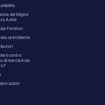
enibilità
nzia del Miglior
zo Axkid
ale Fornitori
ala un incidente
ributori
hé il contro
o di marcia è più
ro?
g
aborazioni