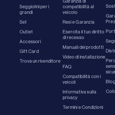
Garanzia di
Sost
Seggiolini per i
compatibilità al
grandi
veicolo
Gara
Prez
Set
Resi e Garanzia
Port
Outlet
Esercita il tuo diritto
di recesso
Segn
Accessori
Manuali dei prodotti
Dist
Gift Card
Video di installazione
Perc
Trova un rivenditore
sens
FAQ
sicu
Compatibilità con i
Blo
veicoli
Coll
Informativa sulla
privacy
Termini e Condizioni