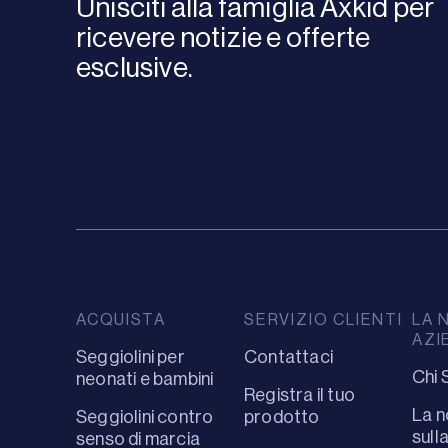
Unisciti alla famiglia Axkid per
ricevere notizie e offerte
esclusive.
ACQUISTA
SERVIZIO CLIENTI
LA 
AZI
Seggiolini per
Contattaci
Chi 
neonati e bambini
Registra il tuo
La n
Seggiolini contro
prodotto
sull
senso di marcia