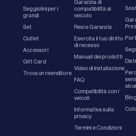
Garanzia di
Sost
Seggiolini per i
compatibilità al
grandi
veicolo
Gara
Prez
Set
Resi e Garanzia
Port
Outlet
Esercita il tuo diritto
di recesso
Segn
Accessori
Manuali dei prodotti
Dist
Gift Card
Video di installazione
Perc
Trova un rivenditore
sens
FAQ
sicu
Compatibilità con i
Blo
veicoli
Coll
Informativa sulla
privacy
Termini e Condizioni