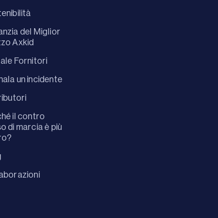
enibilità
nzia del Miglior
zo Axkid
ale Fornitori
ala un incidente
ributori
hé il contro
o di marcia è più
ro?
g
aborazioni