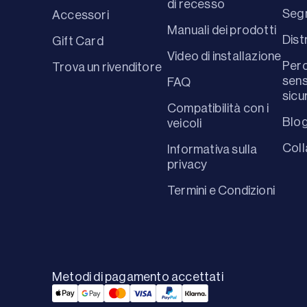
di recesso
Segn
Accessori
Manuali dei prodotti
Dist
Gift Card
Video di installazione
Perc
Trova un rivenditore
sens
FAQ
sicu
Compatibilità con i
Blo
veicoli
Coll
Informativa sulla
privacy
Termini e Condizioni
Metodi di pagamento accettati
Applepay Payment
Googlepay Payment
Mastercard Payment
Visa Payment
Paypal Payment
Klarna Payment