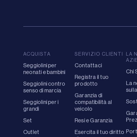
ACQUISTA
SERVIZIO CLIENTI
LA 
AZI
Seggiolini per
Contattaci
Chi 
neonati e bambini
Registra il tuo
La n
Seggiolini contro
prodotto
sull
senso di marcia
Garanzia di
Sost
Seggiolini per i
compatibilità al
grandi
veicolo
Gara
Prez
Set
Resi e Garanzia
Port
Outlet
Esercita il tuo diritto