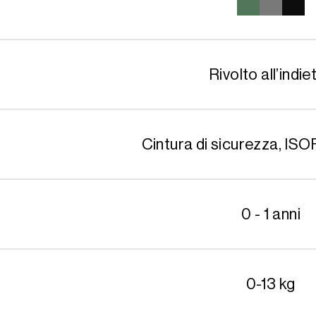
era:
179.9
Rivolto all’indie
Cintura di sicurezza, IS
0 - 1 anni
0-13 kg