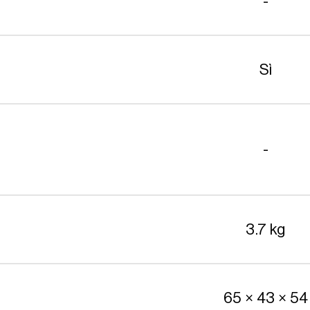
-
Sì
-
3.7 kg
65 × 43 × 54