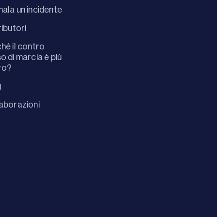
ala un incidente
ributori
hé il contro
o di marcia è più
ro?
g
aborazioni