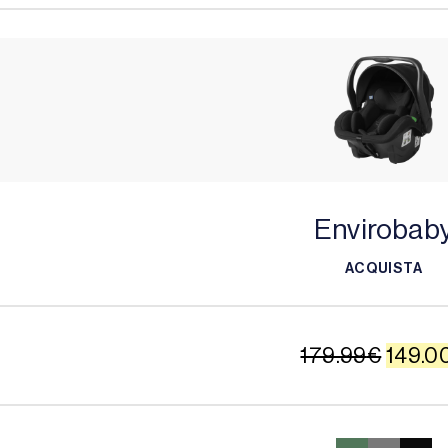
Envirobab
ACQUISTA
ACQUISTA
Il
179.99
€
149.0
prezz
origin