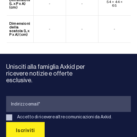
54 × 44 ×
(L x P x A)
-
-
65
(cm)
Dimensioni
della
-
-
-
scatola (L x
P x A) (cm)
Unisciti alla famiglia Axkid per
ricevere notizie e offerte
esclusive.
Accetto di ricevere altre comunicazioni da Axkid.