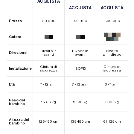
ACQUISTA
ACQUISTA
ACQUISTA
ACQUISTA
ACQUISTA
ACQUISTA
Prezzo
39.90
€
59.90
€
599.90
€
Colore
Rivolto in
Rivolto in
Rivolto
Direzione
avanti
avanti
all’indietro
Cintura di
Cintura di
Installazione
ISOFIX
sicurezza
sicurezza
Età
7 - 12 anni
7 - 12 anni
0 - 7 anni
Peso del
15-36 kg
15-36 kg
0-36 kg
bambino
Altezza del
125-150 cm
135-150 cm
61–125 cm
bambino