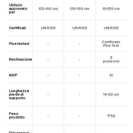
Utilizzo
approvato
125-150 cm
135-150 cm
61-125 cm
per
Certificati
UN R129
UN R129
UN R129
Certificato
Plus tested
-
-
Plus Test
3
Reclinazione
-
-
posizioni
ASIP
-
-
Sì
Lunghezza
piede di
-
-
14-50 cm
supporto
Peso
-
-
11 kg
prodotto
Dimensioni