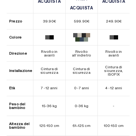
ACQUISTA
ACQUISTA
ACQUISTA
ACQUISTA
ACQUISTA
ACQUISTA
Prezzo
39.90
€
599.90
€
249.90
€
Colore
Rivolto in
Rivolto
Rivolto in
Direzione
avanti
all’indietro
avanti
Cintura di
Cintura di
Cintura di
Installazione
sicurezza,
sicurezza
sicurezza
ISOFIX
Età
7 - 12 anni
0 - 7 anni
4 - 12 anni
Peso del
15-36 kg
0-36 kg
-
bambino
Altezza del
125-150 cm
61–125 cm
100-150 cm
bambino