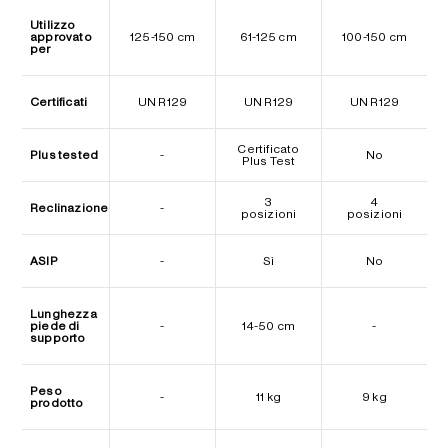
Utilizzo
approvato
125-150 cm
61-125 cm
100-150 cm
per
Certificati
UN R129
UN R129
UN R129
Certificato
Plus tested
-
No
Plus Test
3
4
Reclinazione
-
posizioni
posizioni
ASIP
-
Sì
No
Lunghezza
piede di
-
14-50 cm
-
supporto
Peso
-
11 kg
9 kg
prodotto