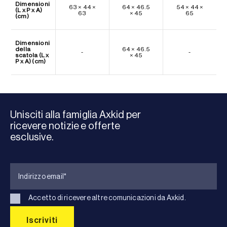
Dimensioni
63 × 44 ×
64 × 46.5
54 × 44 ×
(L x P x A)
63
× 45
65
(cm)
Dimensioni
della
64 × 46.5
-
-
scatola (L x
× 45
P x A) (cm)
Unisciti alla famiglia Axkid per
ricevere notizie e offerte
esclusive.
Accetto di ricevere altre comunicazioni da Axkid.