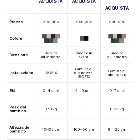
ACQUISTA
ACQUISTA
ACQUISTA
ACQUISTA
ACQUISTA
ACQUISTA
Prezzo
399.90
€
249.90
€
599.90
€
Colore
Rivolto
Rivolto in
Rivolto
Direzione
all’indietro
avanti
all’indietro
Cintura di
Cintura di
Installazione
ISOFIX
sicurezza,
sicurezza
ISOFIX
Età
0 - 4 anni
4 - 12 anni
0 - 7 anni
Peso del
0-18 kg
-
0-36 kg
bambino
Altezza del
40-105 cm
100-150 cm
61–125 cm
bambino