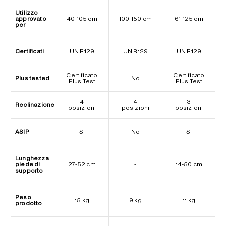
Utilizzo
approvato
40-105 cm
100-150 cm
61-125 cm
per
Certificati
UN R129
UN R129
UN R129
Certificato
Certificato
Plus tested
No
Plus Test
Plus Test
4
4
3
Reclinazione
posizioni
posizioni
posizioni
ASIP
Sì
No
Sì
Lunghezza
piede di
27-52 cm
-
14-50 cm
supporto
Peso
15 kg
9 kg
11 kg
prodotto