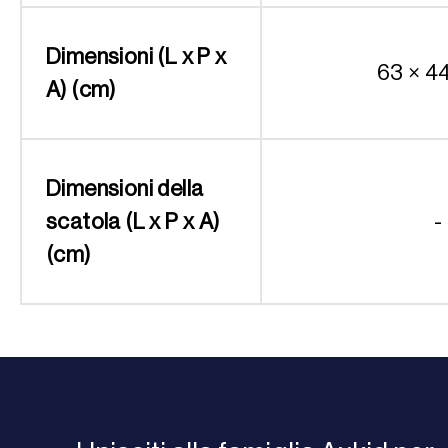
Dimensioni (L x P x
63 × 4
A) (cm)
Dimensioni della
scatola (L x P x A)
-
(cm)