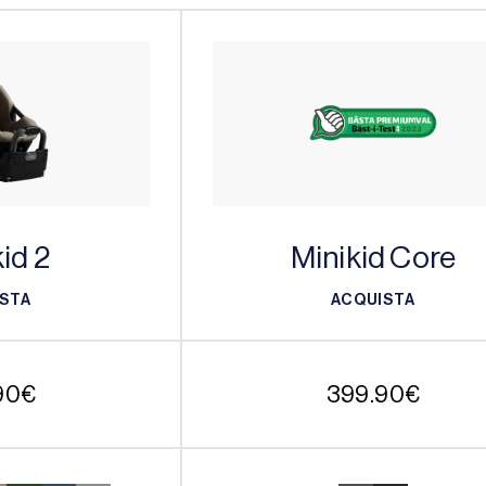
id 2
Minikid Core
STA
ACQUISTA
STA
ACQUISTA
90
€
399.90
€