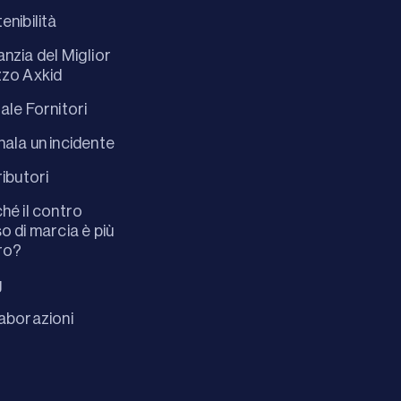
enibilità
nzia del Miglior
zo Axkid
ale Fornitori
ala un incidente
ributori
hé il contro
o di marcia è più
ro?
g
aborazioni