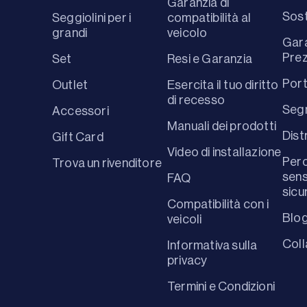
Garanzia di
Sost
Seggiolini per i
compatibilità al
grandi
veicolo
Gara
Prez
Set
Resi e Garanzia
Port
Outlet
Esercita il tuo diritto
di recesso
Segn
Accessori
Manuali dei prodotti
Dist
Gift Card
Video di installazione
Perc
Trova un rivenditore
sens
FAQ
sicu
Compatibilità con i
Blo
veicoli
Coll
Informativa sulla
privacy
Termini e Condizioni