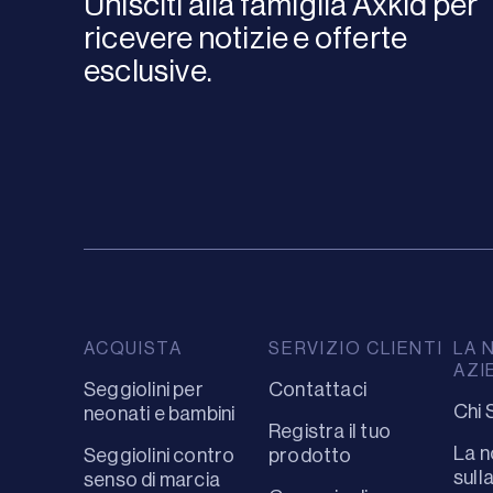
Unisciti alla famiglia Axkid per
ricevere notizie e offerte
esclusive.
ACQUISTA
SERVIZIO CLIENTI
LA 
AZI
Seggiolini per
Contattaci
Chi 
neonati e bambini
Registra il tuo
La n
Seggiolini contro
prodotto
sull
senso di marcia