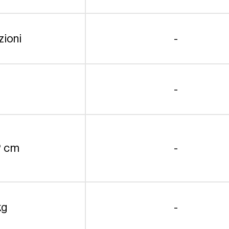
zioni
-
-
2 cm
-
kg
-