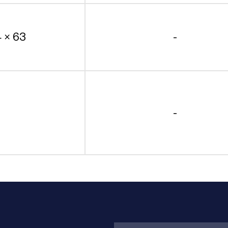
4 × 63
-
-