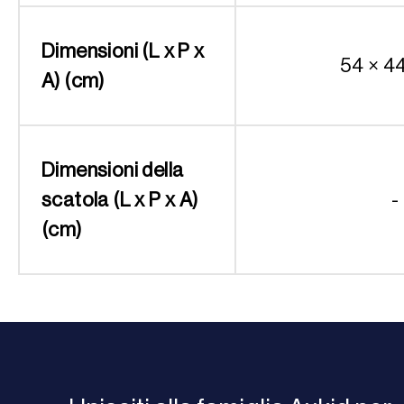
Dimensioni (L x P x
54 × 4
A) (cm)
Dimensioni della
scatola (L x P x A)
-
(cm)