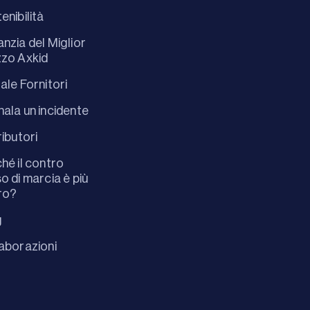
enibilità
nzia del Miglior
zo Axkid
ale Fornitori
ala un incidente
ributori
hé il contro
o di marcia è più
ro?
g
aborazioni