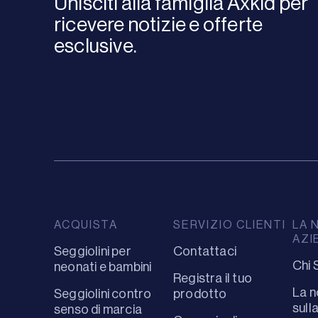
Unisciti alla famiglia Axkid per
ricevere notizie e offerte
esclusive.
ACQUISTA
SERVIZIO CLIENTI
LA 
AZI
Seggiolini per
Contattaci
Chi 
neonati e bambini
Registra il tuo
La n
Seggiolini contro
prodotto
sull
senso di marcia