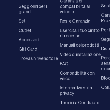
Garanzia di
Sost
Seggiolini per i
compatibilità al
grandi
veicolo
Gara
Prez
Set
Resi e Garanzia
Port
Outlet
Esercita il tuo diritto
di recesso
Segn
Accessori
Manuali dei prodotti
Dist
Gift Card
Video di installazione
Perc
Trova un rivenditore
sens
FAQ
sicu
Compatibilità con i
Blo
veicoli
Coll
Informativa sulla
privacy
Termini e Condizioni