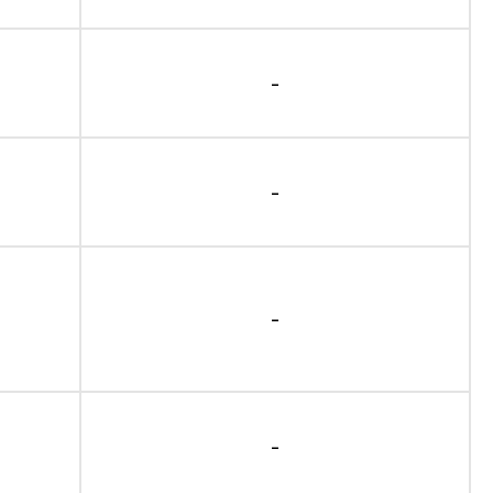
-
-
-
-