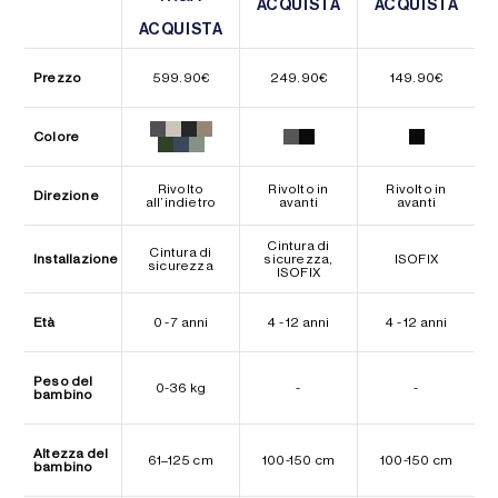
ACQUISTA
ACQUISTA
ACQUISTA
ACQUISTA
ACQUISTA
ACQUISTA
Prezzo
599.90
€
249.90
€
149.90
€
Colore
Rivolto
Rivolto in
Rivolto in
Direzione
all’indietro
avanti
avanti
Cintura di
Cintura di
Installazione
sicurezza,
ISOFIX
sicurezza
ISOFIX
Età
0 - 7 anni
4 - 12 anni
4 - 12 anni
Peso del
0-36 kg
-
-
bambino
Altezza del
61–125 cm
100-150 cm
100-150 cm
bambino