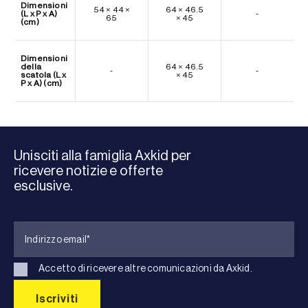
Dimensioni
54 × 44 ×
64 × 46.5
(L x P x A)
-
65
× 45
(cm)
Dimensioni
della
64 × 46.5
-
-
scatola (L x
× 45
P x A) (cm)
Unisciti alla famiglia Axkid per
ricevere notizie e offerte
esclusive.
Accetto di ricevere altre comunicazioni da Axkid.