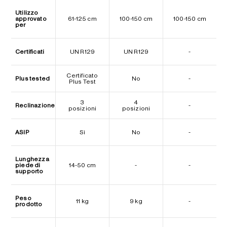
Utilizzo
approvato
61-125 cm
100-150 cm
100-150 cm
per
Certificati
UN R129
UN R129
-
Certificato
Plus tested
No
-
Plus Test
3
4
Reclinazione
-
posizioni
posizioni
ASIP
Sì
No
-
Lunghezza
piede di
14-50 cm
-
-
supporto
Peso
11 kg
9 kg
-
prodotto