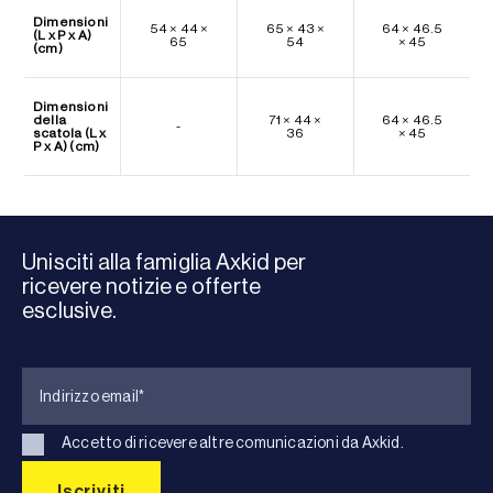
Dimensioni
54 × 44 ×
65 × 43 ×
64 × 46.5
(L x P x A)
65
54
× 45
(cm)
Dimensioni
della
71 × 44 ×
64 × 46.5
-
scatola (L x
36
× 45
P x A) (cm)
Unisciti alla famiglia Axkid per
ricevere notizie e offerte
esclusive.
Accetto di ricevere altre comunicazioni da Axkid.