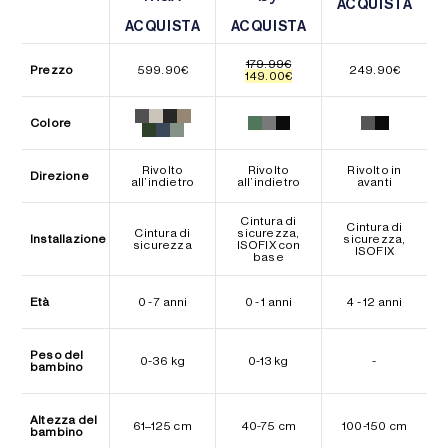
ACQUISTA
ACQUISTA
ACQUISTA
ACQUISTA
ACQUISTA
ACQUISTA
179.99
€
Prezzo
599.90
€
249.90
€
Il
Il
149.00
€
prezzo
prezzo
originale
attuale
era:
è:
Colore
179.99€.
149.00€.
Rivolto
Rivolto
Rivolto in
Direzione
all’indietro
all’indietro
avanti
Cintura di
Cintura di
Cintura di
sicurezza,
Installazione
sicurezza,
sicurezza
ISOFIX con
ISOFIX
base
Età
0 - 7 anni
0 - 1 anni
4 - 12 anni
Peso del
0-36 kg
0-13 kg
-
bambino
Altezza del
61–125 cm
40-75 cm
100-150 cm
bambino