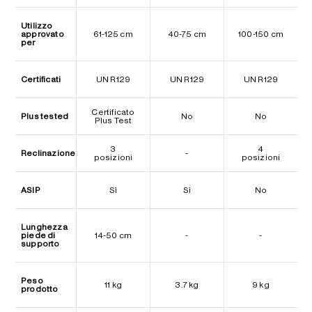
Utilizzo
approvato
61-125 cm
40-75 cm
100-150 cm
per
Certificati
UN R129
UN R129
UN R129
Certificato
Plus tested
No
No
Plus Test
3
4
Reclinazione
-
posizioni
posizioni
ASIP
Sì
Sì
No
Lunghezza
piede di
14-50 cm
-
-
supporto
Peso
11 kg
3.7 kg
9 kg
prodotto