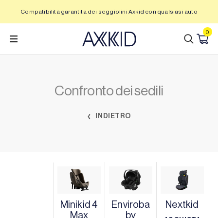
Vai
Compatibilità garantita dei seggiolini Axkid con qualsiasi auto
al
contenuto
0
Confronto dei sedili
INDIETRO
Minikid 4
Enviroba
Nextkid
Max
by