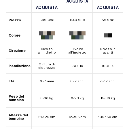
ACQUISTA
ACQUISTA
ACQUISTA
ACQUISTA
ACQUISTA
ACQUISTA
Prezzo
599.90
€
849.90
€
59.90
€
Colore
Rivolto
Rivolto
Rivolto in
Direzione
all’indietro
all’indietro
avanti
Cintura di
Installazione
ISOFIX
ISOFIX
sicurezza
Età
0 - 7 anni
0 - 7 anni
7 - 12 anni
Peso del
0-36 kg
0-23 kg
15-36 kg
bambino
Altezza del
61–125 cm
61–125 cm
135-150 cm
bambino