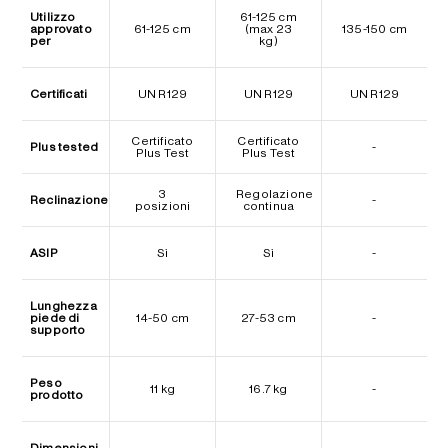
Utilizzo
61-125 cm
approvato
61-125 cm
(max 23
135-150 cm
per
kg)
Certificati
UN R129
UN R129
UN R129
Certificato
Certificato
Plus tested
-
Plus Test
Plus Test
3
Regolazione
Reclinazione
-
posizioni
continua
ASIP
Sì
Sì
-
Lunghezza
piede di
14-50 cm
27-53 cm
-
supporto
Peso
11 kg
16.7 kg
-
prodotto
Dimensioni