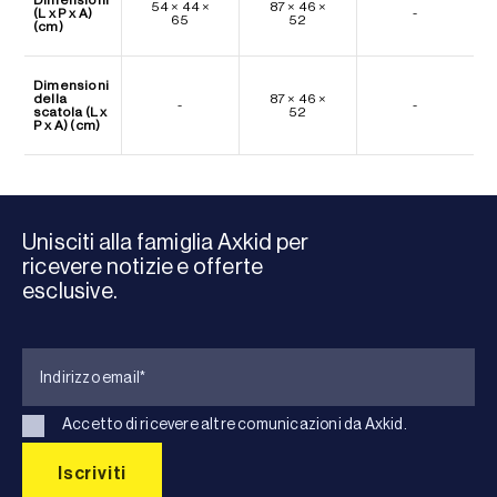
54 × 44 ×
87 × 46 ×
(L x P x A)
-
65
52
(cm)
Dimensioni
della
87 × 46 ×
-
-
scatola (L x
52
P x A) (cm)
Unisciti alla famiglia Axkid per
ricevere notizie e offerte
esclusive.
Accetto di ricevere altre comunicazioni da Axkid.