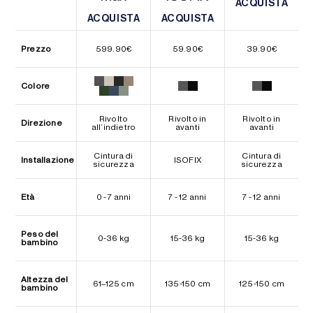
ACQUISTA
ACQUISTA
ACQUISTA
ACQUISTA
ACQUISTA
ACQUISTA
Prezzo
599.90
€
59.90
€
39.90
€
Colore
Rivolto
Rivolto in
Rivolto in
Direzione
all’indietro
avanti
avanti
Cintura di
Cintura di
Installazione
ISOFIX
sicurezza
sicurezza
Età
0 - 7 anni
7 - 12 anni
7 - 12 anni
Peso del
0-36 kg
15-36 kg
15-36 kg
bambino
Altezza del
61–125 cm
135-150 cm
125-150 cm
bambino