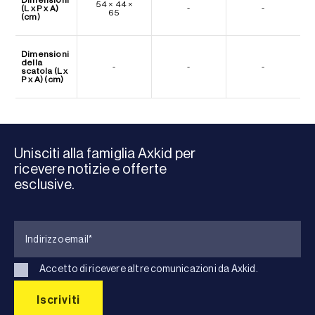
54 × 44 ×
(L x P x A)
-
-
65
(cm)
Dimensioni
della
-
-
-
scatola (L x
P x A) (cm)
Unisciti alla famiglia Axkid per
ricevere notizie e offerte
esclusive.
Accetto di ricevere altre comunicazioni da Axkid.