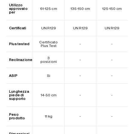
Utilizzo
approvato
61-125 cm
135-150 cm
125-150 cm
per
Certificati
UN R129
UN R129
UN R129
Certificato
Plus tested
-
-
Plus Test
3
Reclinazione
-
-
posizioni
ASIP
Sì
-
-
Lunghezza
piede di
14-50 cm
-
-
supporto
Peso
11 kg
-
-
prodotto
Dimensioni