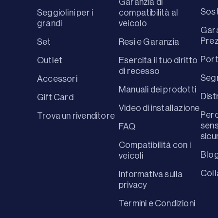
Garanzia di
Sost
Seggiolini per i
compatibilità al
grandi
veicolo
Gara
Prez
Set
Resi e Garanzia
Port
Outlet
Esercita il tuo diritto
di recesso
Segn
Accessori
Manuali dei prodotti
Dist
Gift Card
Video di installazione
Perc
Trova un rivenditore
sens
FAQ
sicu
Compatibilità con i
Blo
veicoli
Coll
Informativa sulla
privacy
Termini e Condizioni