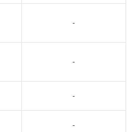
-
-
-
-