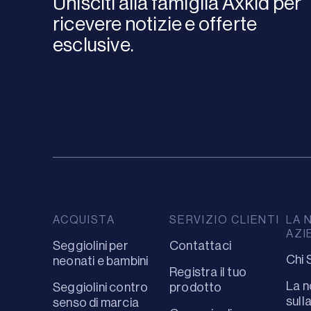
Unisciti alla famiglia Axkid per
ricevere notizie e offerte
esclusive.
ACQUISTA
SERVIZIO CLIENTI
LA 
AZI
Seggiolini per
Contattaci
Chi 
neonati e bambini
Registra il tuo
La n
Seggiolini contro
prodotto
sull
senso di marcia