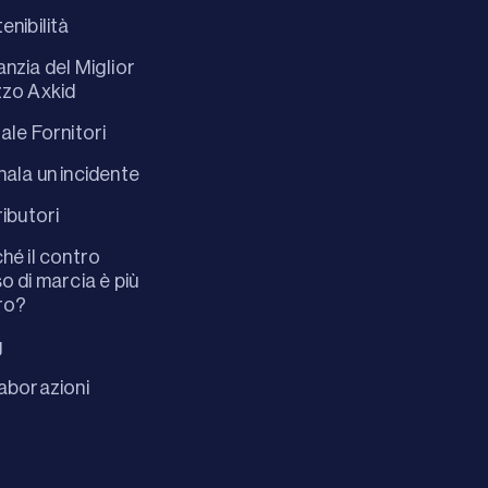
enibilità
nzia del Miglior
zo Axkid
ale Fornitori
ala un incidente
ributori
hé il contro
o di marcia è più
ro?
g
aborazioni