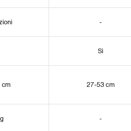
zioni
-
Sì
0 cm
27-53 cm
kg
-