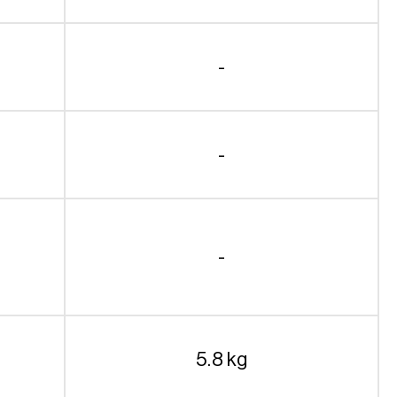
-
-
-
5.8 kg