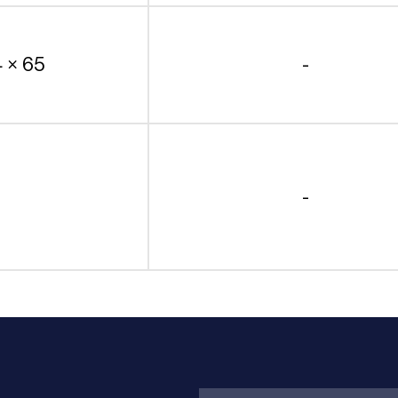
4 × 65
-
-