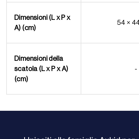
Dimensioni (L x P x
54 × 4
A) (cm)
Dimensioni della
scatola (L x P x A)
-
(cm)