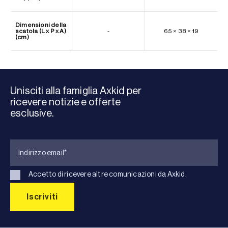
Dimensioni della
scatola (L x P x A)
-
65 × 38 × 19
(cm)
Unisciti alla famiglia Axkid per
ricevere notizie e offerte
esclusive.
Accetto di ricevere altre comunicazioni da Axkid.