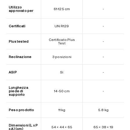
Utilizzo
61-125 cm
-
approvato per
Certificati
UN R129
-
Certificato Plus
Plus tested
-
Test
Reclinazione
3 posizioni
-
ASIP
Sì
-
Lunghezza
piede di
14-50 cm
-
supporto
Peso prodotto
11 kg
5.8 kg
Dimensioni (L x P
54 × 44 × 65
65 × 38 × 19
x A) (cm)