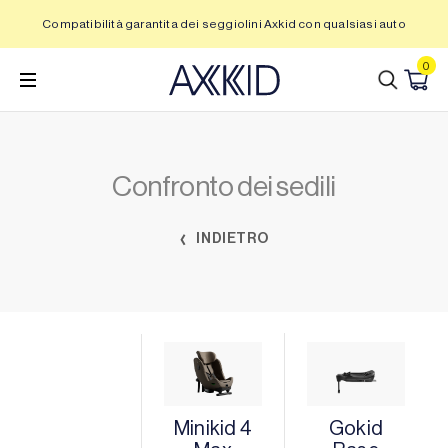
Vai
Compatibilità garantita dei seggiolini Axkid con qualsiasi auto
al
contenuto
0
Confronto dei sedili
INDIETRO
Minikid 4
Gokid