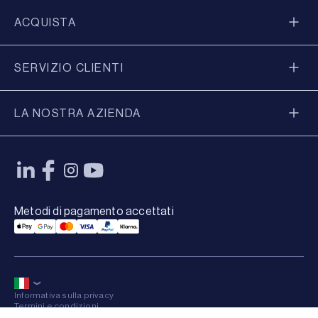
ACQUISTA
SERVIZIO CLIENTI
LA NOSTRA AZIENDA
Metodi di pagamento accettati
Applepay Payment
Googlepay Payment
Mastercard Payment
Visa Payment
Paypal Payment
Klarna Payment
Informativa sulla privacy
Termini e condizioni
Mappa del sito