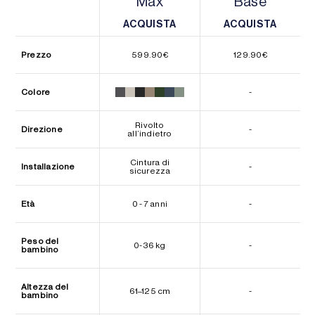
Max
Base
ACQUISTA
ACQUISTA
ACQUISTA
ACQUISTA
Prezzo
599.90
€
129.90
€
Colore
-
Rivolto
Direzione
-
all’indietro
Cintura di
Installazione
-
sicurezza
Età
0 - 7 anni
-
Peso del
0-36 kg
-
bambino
Altezza del
61–125 cm
-
bambino