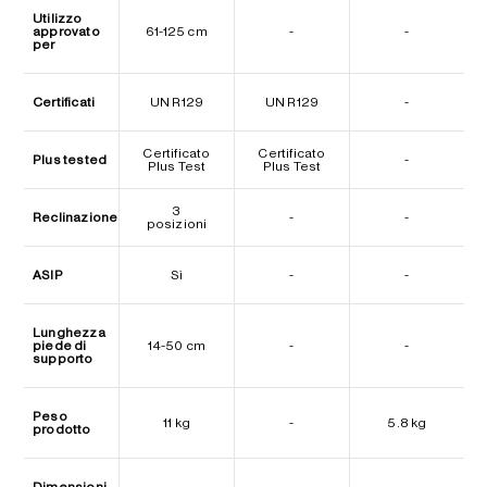
Utilizzo
approvato
61-125 cm
-
-
per
Certificati
UN R129
UN R129
-
Certificato
Certificato
Plus tested
-
Plus Test
Plus Test
3
Reclinazione
-
-
posizioni
ASIP
Sì
-
-
Lunghezza
piede di
14-50 cm
-
-
supporto
Peso
11 kg
-
5.8 kg
prodotto
Dimensioni