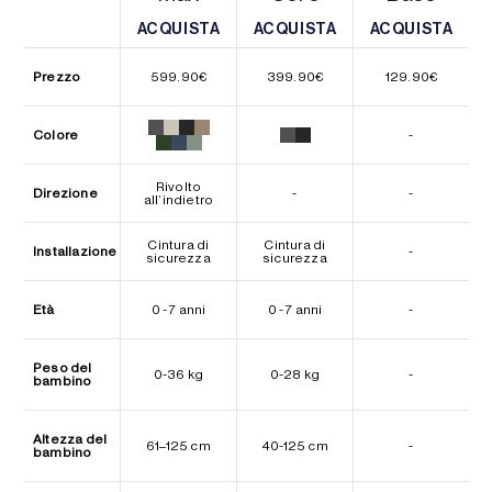
ACQUISTA
ACQUISTA
ACQUISTA
ACQUISTA
ACQUISTA
ACQUISTA
Prezzo
599.90
€
399.90
€
129.90
€
Colore
-
Rivolto
Direzione
-
-
all’indietro
Cintura di
Cintura di
Installazione
-
sicurezza
sicurezza
Età
0 - 7 anni
0 - 7 anni
-
Peso del
0-36 kg
0-28 kg
-
bambino
Altezza del
61–125 cm
40-125 cm
-
bambino