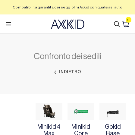
Vai
Compatibilità garantita dei seggiolini Axkid con qualsiasi auto
al
contenuto
0
Confronto dei sedili
INDIETRO
Minikid 4
Minikid
Gokid
Max
Core
Base