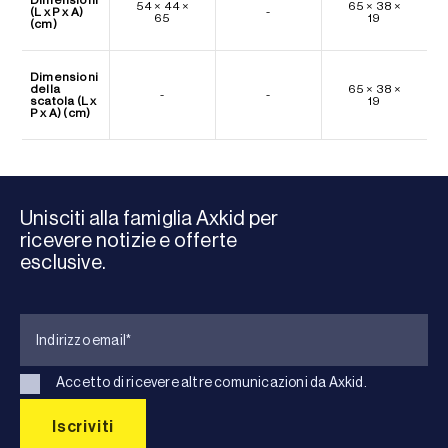
54 × 44 ×
65 × 38 ×
(L x P x A)
-
65
19
(cm)
Dimensioni
della
65 × 38 ×
-
-
scatola (L x
19
P x A) (cm)
Unisciti alla famiglia Axkid per
ricevere notizie e offerte
esclusive.
Accetto di ricevere altre comunicazioni da Axkid.