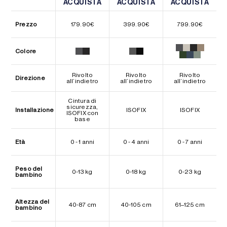
ACQUISTA
ACQUISTA
ACQUISTA
ACQUISTA
ACQUISTA
ACQUISTA
Prezzo
179.90
€
399.90
€
799.90
€
Colore
Rivolto
Rivolto
Rivolto
Direzione
all’indietro
all’indietro
all’indietro
Cintura di
sicurezza,
Installazione
ISOFIX
ISOFIX
ISOFIX con
base
Età
0 - 1 anni
0 - 4 anni
0 - 7 anni
Peso del
0-13 kg
0-18 kg
0-23 kg
bambino
Altezza del
40-87 cm
40-105 cm
61–125 cm
bambino