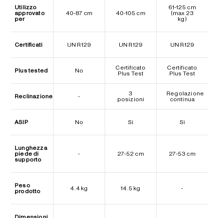
Utilizzo
61-125 cm
approvato
40-87 cm
40-105 cm
(max 23
per
kg)
Certificati
UN R129
UN R129
UN R129
Certificato
Certificato
Plus tested
No
Plus Test
Plus Test
3
Regolazione
Reclinazione
-
posizioni
continua
ASIP
No
Sì
Sì
Lunghezza
piede di
-
27-52 cm
27-53 cm
supporto
Peso
4.4 kg
14.5 kg
-
prodotto
Dimensioni