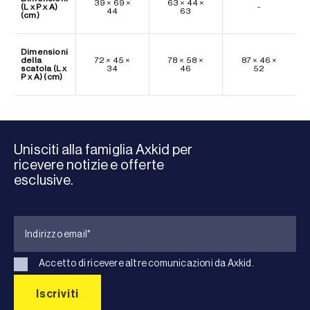
39 × 69 ×
63 × 44 ×
(L x P x A)
-
44
63
(cm)
Dimensioni
della
72 × 45 ×
78 × 58 ×
87 × 46 ×
scatola (L x
34
46
52
P x A) (cm)
Unisciti alla famiglia Axkid per
ricevere notizie e offerte
esclusive.
Accetto di ricevere altre comunicazioni da Axkid.