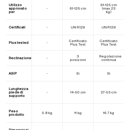
Utilizzo
61-125 cm
approvato
-
61-125 cm
(max 23
per
kg)
Certificati
-
UN R129
UN R129
Certificato
Certificato
Plus tested
-
Plus Test
Plus Test
3
Regolazione
Reclinazione
-
posizioni
continua
ASIP
-
Sì
Sì
Lunghezza
piede di
-
14-50 cm
27-53 cm
supporto
Peso
5.8 kg
11 kg
16.7 kg
prodotto
Dimensioni