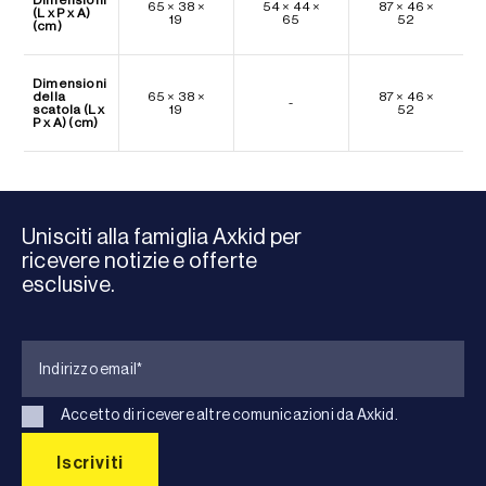
65 × 38 ×
54 × 44 ×
87 × 46 ×
(L x P x A)
19
65
52
(cm)
Dimensioni
della
65 × 38 ×
87 × 46 ×
-
scatola (L x
19
52
P x A) (cm)
Unisciti alla famiglia Axkid per
ricevere notizie e offerte
esclusive.
Accetto di ricevere altre comunicazioni da Axkid.