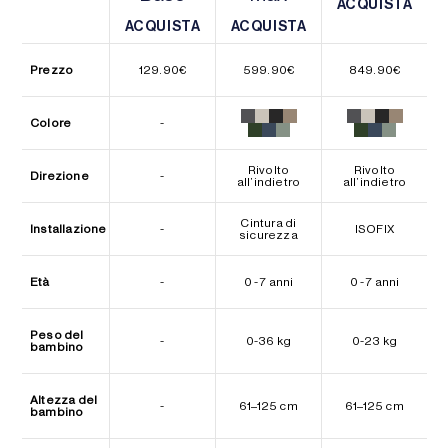
ACQUISTA
ACQUISTA
ACQUISTA
ACQUISTA
ACQUISTA
ACQUISTA
Prezzo
129.90
€
599.90
€
849.90
€
Colore
-
Rivolto
Rivolto
Direzione
-
all’indietro
all’indietro
Cintura di
Installazione
-
ISOFIX
sicurezza
Età
-
0 - 7 anni
0 - 7 anni
Peso del
-
0-36 kg
0-23 kg
bambino
Altezza del
-
61–125 cm
61–125 cm
bambino