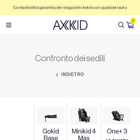
Vai
Compatibilità garantita dei seggiolini Axkid con qualsiasi auto
al
contenuto
0
Confronto dei sedili
INDIETRO
Gokid
Minikid 4
One+ 3
Base
Max