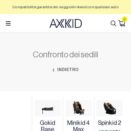
Vai
Compatibilità garantita dei seggiolini Axkid con qualsiasi auto
al
contenuto
0
Confronto dei sedili
INDIETRO
Gokid
Minikid 4
Spinkid 2
Base
Max