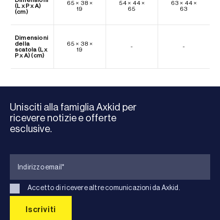
65 × 38 ×
54 × 44 ×
63 × 44 ×
(L x P x A)
19
65
63
(cm)
Dimensioni
della
65 × 38 ×
-
-
scatola (L x
19
P x A) (cm)
Unisciti alla famiglia Axkid per
ricevere notizie e offerte
esclusive.
Accetto di ricevere altre comunicazioni da Axkid.