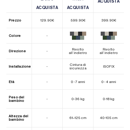
ACQUISTA
ACQUISTA
ACQUISTA
ACQUISTA
ACQUISTA
ACQUISTA
Prezzo
129.90
€
599.90
€
399.90
€
Colore
-
Rivolto
Rivolto
Direzione
-
all’indietro
all’indietro
Cintura di
Installazione
-
ISOFIX
sicurezza
Età
-
0 - 7 anni
0 - 4 anni
Peso del
-
0-36 kg
0-18 kg
bambino
Altezza del
-
61–125 cm
40-105 cm
bambino