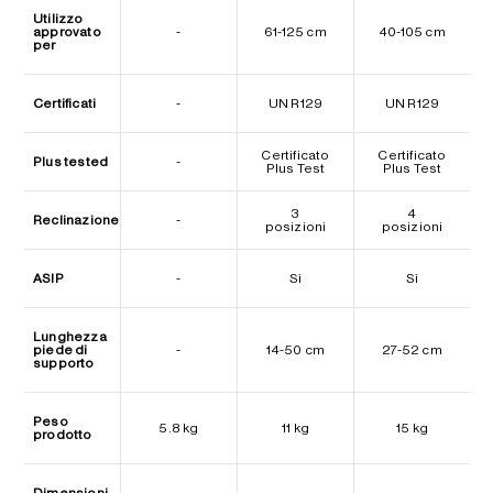
Utilizzo
approvato
-
61-125 cm
40-105 cm
per
Certificati
-
UN R129
UN R129
Certificato
Certificato
Plus tested
-
Plus Test
Plus Test
3
4
Reclinazione
-
posizioni
posizioni
ASIP
-
Sì
Sì
Lunghezza
piede di
-
14-50 cm
27-52 cm
supporto
Peso
5.8 kg
11 kg
15 kg
prodotto
Dimensioni