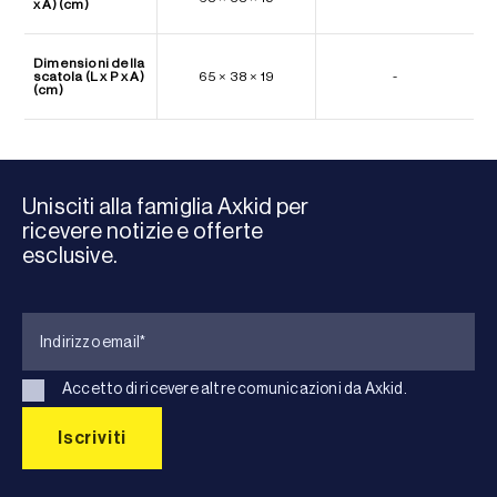
x A) (cm)
Dimensioni della
scatola (L x P x A)
65 × 38 × 19
-
(cm)
Unisciti alla famiglia Axkid per
ricevere notizie e offerte
esclusive.
Accetto di ricevere altre comunicazioni da Axkid.