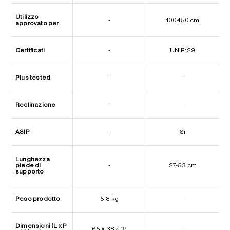
Utilizzo
-
100-150 cm
approvato per
Certificati
-
UN R129
Plus tested
-
-
Reclinazione
-
-
ASIP
-
Sì
Lunghezza
piede di
-
27-53 cm
supporto
Peso prodotto
5.8 kg
-
Dimensioni (L x P
65 × 38 × 19
-