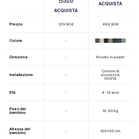
Base
ACQUISTA
ACQUISTA
ACQUISTA
ACQUISTA
Prezzo
129.90
€
499.90
€
Colore
-
Direzione
-
Rivolto in avanti
Cintura di
Installazione
-
sicurezza,
ISOFIX
Età
-
4 - 12 anni
Peso del
-
15-50 kg
bambino
Altezza del
-
100-150 cm
bambino