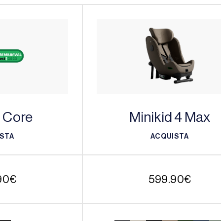
d Core
Minikid 4 Max
STA
ACQUISTA
STA
ACQUISTA
90
€
599.90
€