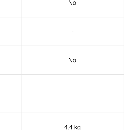
No
-
No
-
4.4 kg