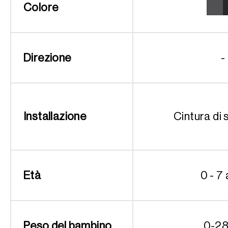
Colore
Direzione
-
Installazione
Cintura di 
Età
0 - 7 
Peso del bambino
0-28