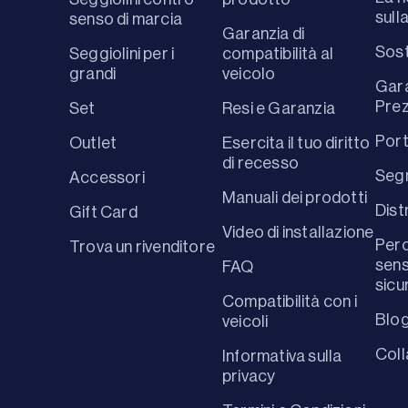
sull
senso di marcia
Garanzia di
Sost
Seggiolini per i
compatibilità al
grandi
veicolo
Gara
Prez
Set
Resi e Garanzia
Port
Outlet
Esercita il tuo diritto
di recesso
Segn
Accessori
Manuali dei prodotti
Dist
Gift Card
Video di installazione
Perc
Trova un rivenditore
sens
FAQ
sicu
Compatibilità con i
Blo
veicoli
Coll
Informativa sulla
privacy