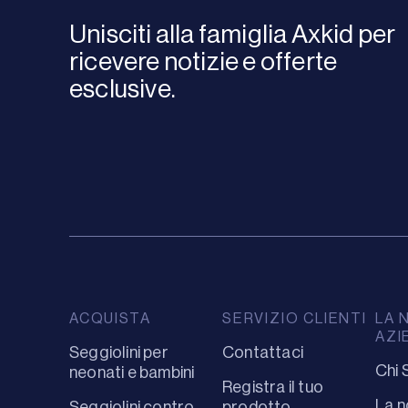
Unisciti alla famiglia Axkid per
ricevere notizie e offerte
esclusive.
ACQUISTA
SERVIZIO CLIENTI
LA 
AZI
Seggiolini per
Contattaci
Chi 
neonati e bambini
Registra il tuo
La n
Seggiolini contro
prodotto