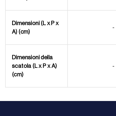
Dimensioni (L x P x
-
A) (cm)
Dimensioni della
scatola (L x P x A)
-
(cm)