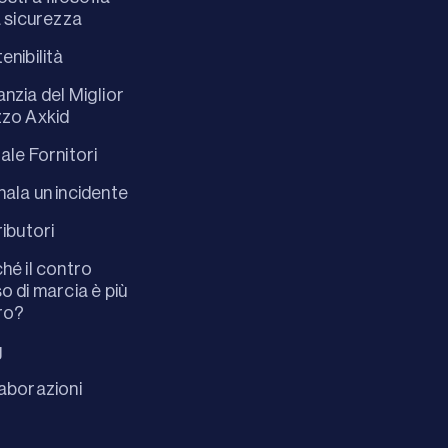
a sicurezza
enibilità
nzia del Miglior
zo Axkid
ale Fornitori
ala un incidente
ributori
hé il contro
o di marcia è più
ro?
g
aborazioni