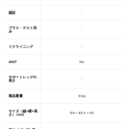
認証
-
プラス・テスト済
-
み
リクライニング
-
ASIP
No
サポートレッグの
-
長さ
製品重量
9 kg
サイズ（縦×横×高
64 × 46.5 × 45
さ） (cm)