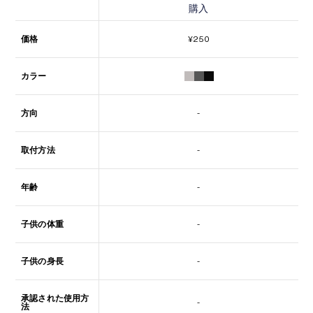
購入
購入
価格
¥
250
カラー
方向
-
取付方法
-
年齢
-
子供の体重
-
子供の身長
-
承認された使用方
-
法