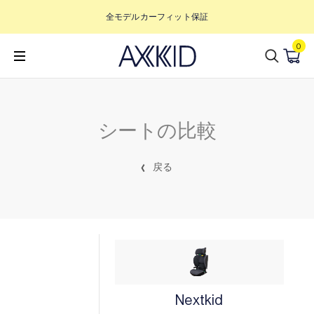
コ
全モデルカーフィット保証
ン
テ
0
ン
ツ
へ
ス
キ
ッ
シートの比較
プ
す
る
戻る
Nextkid