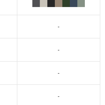
-
-
-
-