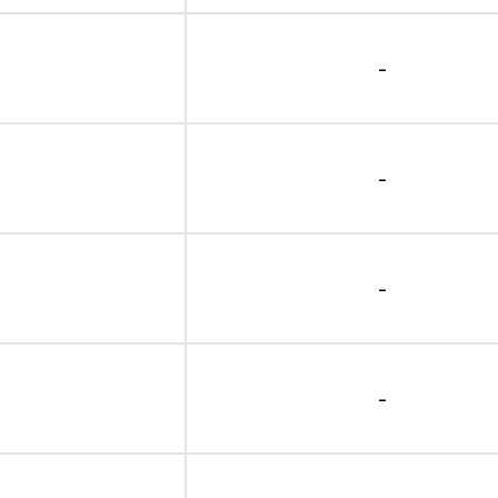
-
-
-
-