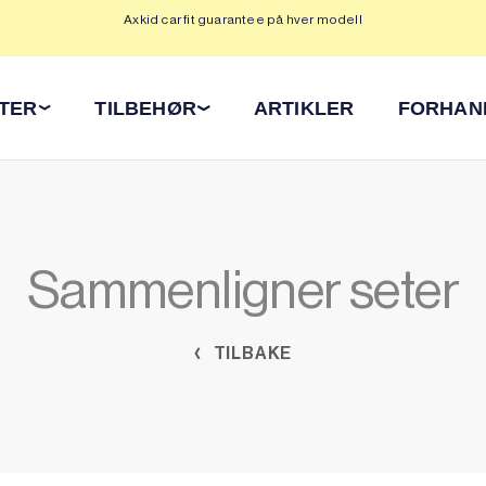
Axkid car fit guarantee på hver modell
Op
ETER
TILBEHØR
ARTIKLER
FORHAN
Sammenligner seter
TILBAKE