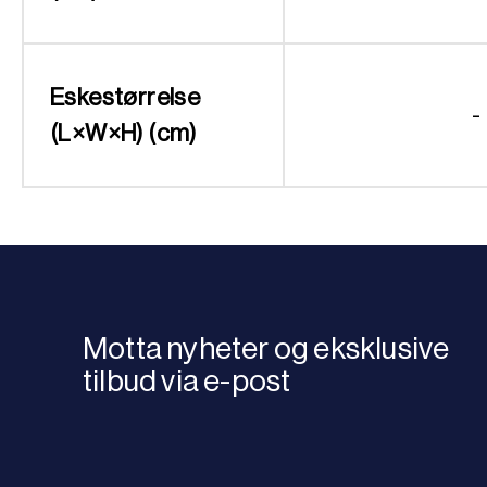
Eskestørrelse
-
(L×W×H) (cm)
Motta nyheter og eksklusive
tilbud via e-post