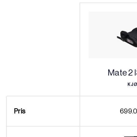
Mate 2 
KJ
KJ
Pris
699.