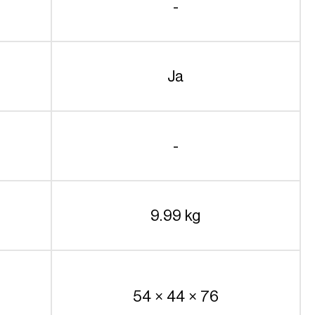
-
Ja
-
9.99 kg
54 × 44 × 76