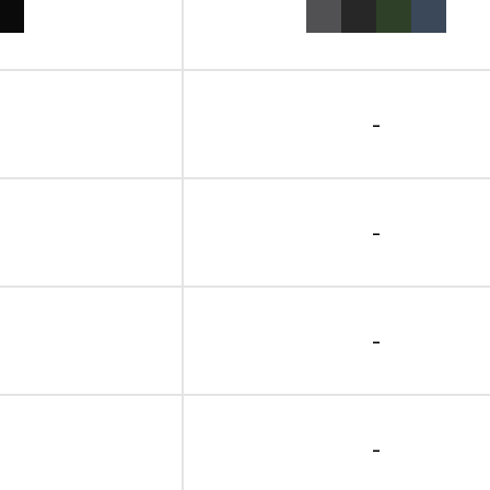
-
-
-
-