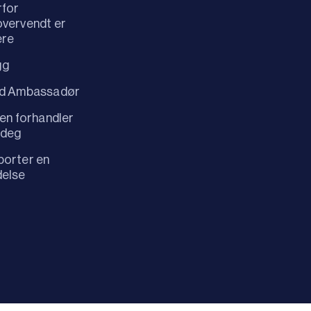
rfor
vervendt er
ere
gg
id Ambassadør
 en forhandler
 deg
orter en
delse