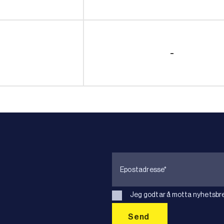
-
Jeg godtar å motta nyhetsbre