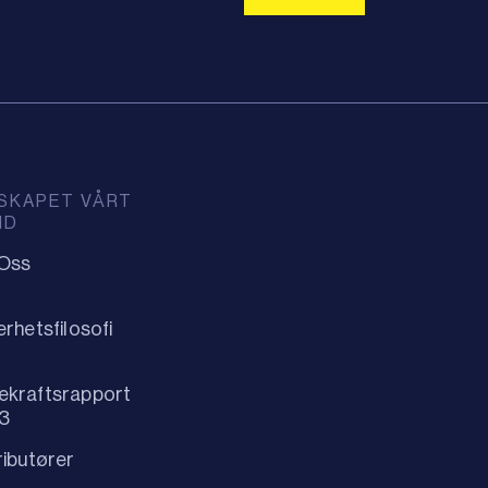
SKAPET VÅRT
ID
Oss
erhetsfilosofi
ekraftsrapport
3
ributører