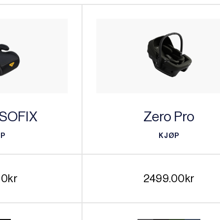
ISOFIX
Zero Pro
ØP
KJØP
ØP
KJØP
00
kr
2499.00
kr