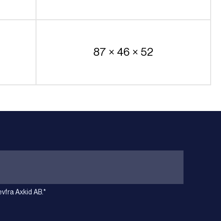
87 × 46 × 52
vfra Axkid AB.
*