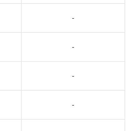
-
-
-
-