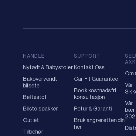
HANDLE
SUPPORT
SEL
AXK
Nyfødt & Babystoler
Kontakt Oss
Om 
Bakovervendt
Car Fit Guarantee
Vår
bilsete
Book kostnadsfri
Sikk
Beltestol
konsultasjon
Vår
Bilstolspakker
Retur & Garanti
bær
202
Outlet
Bruk angreretten din
her
Dist
Tilbehør