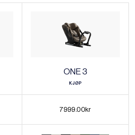
ONE 3
KJØP
KJØP
7999.00
kr