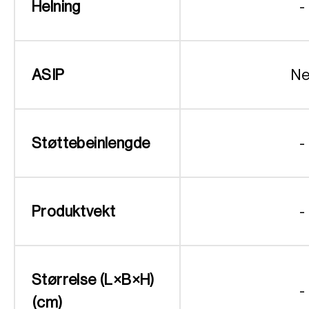
Helning
-
ASIP
Ne
Støttebeinlengde
-
Produktvekt
-
Størrelse (L×B×H)
-
(cm)