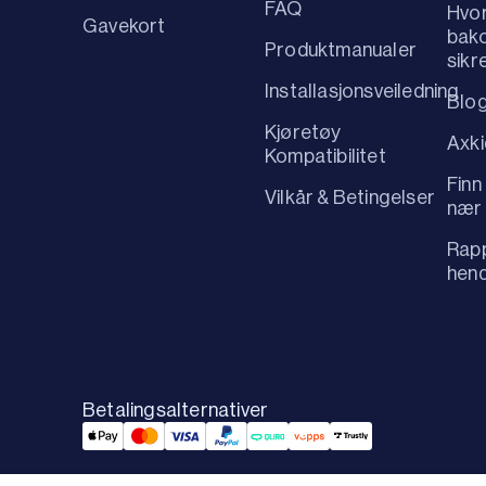
FAQ
Hvo
Gavekort
bako
Produktmanualer
sikr
Installasjonsveiledning
Blo
Kjøretøy
Axk
Kompatibilitet
Finn
Vilkår & Betingelser
nær
Rapp
hen
Betalingsalternativer
Applepay Payment
Mastercard Payment
Visa Payment
Paypal Payment
Qliro Payment
Vipps Payment
Trustly Payment