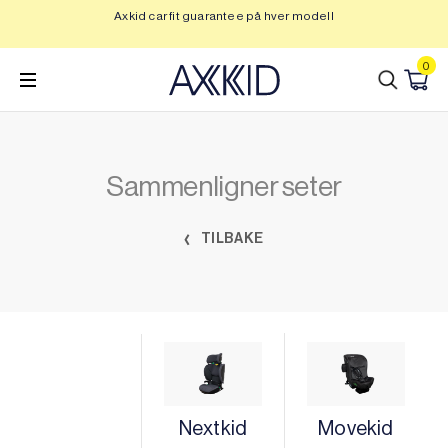
Hopp
Axkid car fit guarantee på hver modell
Op
til
innhold
0
Sammenligner seter
TILBAKE
Nextkid
Movekid