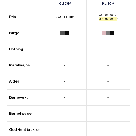
KJØP
KJØP
KJØP
KJØP
4999.00
kr
Pris
2499.00
kr
Opprinnelig
Nåværen
3499.00
kr
pris
pris
var:
er:
4999.00kr.
3499.00kr
Farge
Retning
-
-
Installasjon
-
-
Alder
-
-
Barnevekt
-
-
Barnehøyde
-
-
Godkjent bruk for
-
-