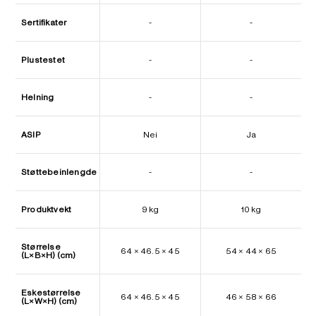
Sertifikater
-
-
Plustestet
-
-
Helning
-
-
ASIP
Nei
Ja
Støttebeinlengde
-
-
Produktvekt
9 kg
10 kg
Størrelse
64 × 46.5 × 45
54 × 44 × 65
(L×B×H) (cm)
Eskestørrelse
64 × 46.5 × 45
46 × 58 × 66
(L×W×H) (cm)