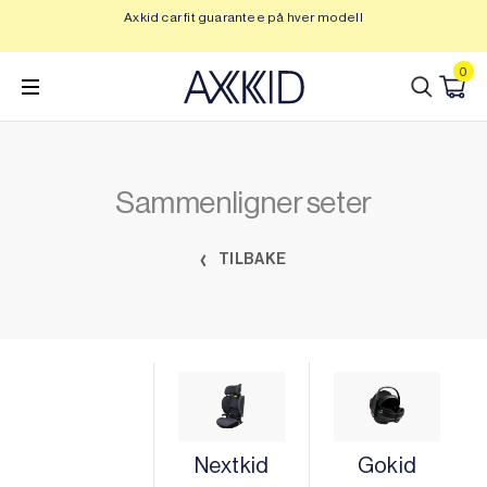
Hopp
Axkid car fit guarantee på hver modell
Op
til
innhold
0
Sammenligner seter
TILBAKE
Nextkid
Gokid