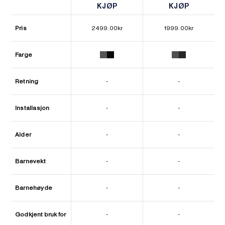
KJØP
KJØP
KJØP
KJØP
Pris
2499.00
kr
1999.00
kr
Farge
Retning
-
-
Installasjon
-
-
Alder
-
-
Barnevekt
-
-
Barnehøyde
-
-
Godkjent bruk for
-
-