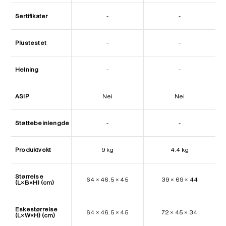
Sertifikater
-
-
Plustestet
-
-
Helning
-
-
ASIP
Nei
Nei
Støttebeinlengde
-
-
Produktvekt
9 kg
4.4 kg
Størrelse
64 × 46.5 × 45
39 × 69 × 44
(L×B×H) (cm)
Eskestørrelse
64 × 46.5 × 45
72 × 45 × 34
(L×W×H) (cm)