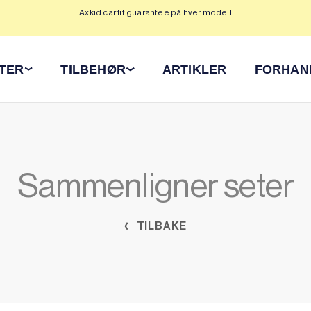
Axkid car fit guarantee på hver modell
Op
ETER
TILBEHØR
ARTIKLER
FORHAN
Sammenligner seter
TILBAKE