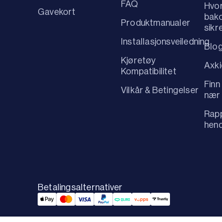
FAQ
Hvo
Gavekort
bako
Produktmanualer
sikr
Installasjonsveiledning
Blo
Kjøretøy
Axk
Kompatibilitet
Finn
Vilkår & Betingelser
nær
Rapp
hen
Betalingsalternativer
Applepay Payment
Mastercard Payment
Visa Payment
Paypal Payment
Qliro Payment
Vipps Payment
Trustly Payment