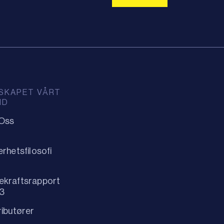
SKAPET VÅRT
ID
Oss
erhetsfilosofi
ekraftsrapport
3
ributører