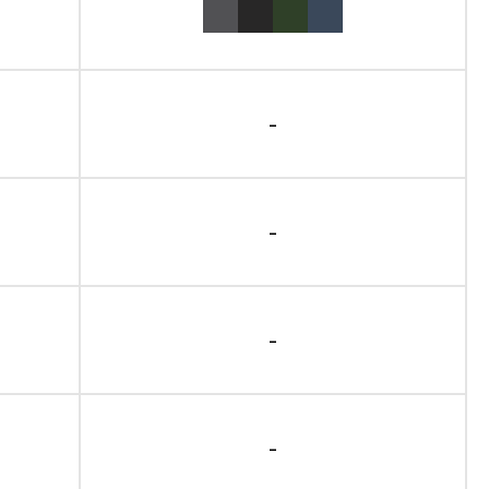
-
-
-
-