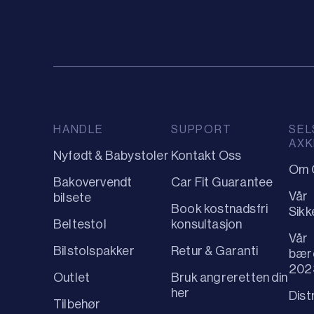
HANDLE
SUPPORT
SEL
AXK
Nyfødt & Babystoler
Kontakt Oss
Om 
Bakovervendt
Car Fit Guarantee
Vår
bilsete
Book kostnadsfri
Sikk
Beltestol
konsultasjon
Vår
Bilstolspakker
Retur & Garanti
bær
202
Outlet
Bruk angreretten din
her
Dist
Tilbehør