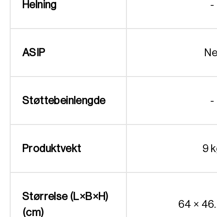
Helning
-
ASIP
Ne
Støttebeinlengde
-
Produktvekt
9 
Størrelse (L×B×H)
64 × 46
(cm)