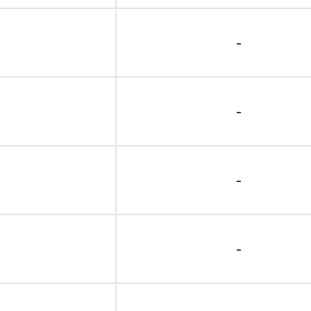
-
-
-
-