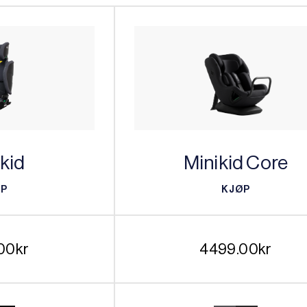
kid
Minikid Core
ØP
KJØP
ØP
KJØP
00
kr
4499.00
kr