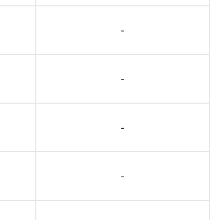
-
-
-
-