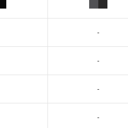
-
-
-
-