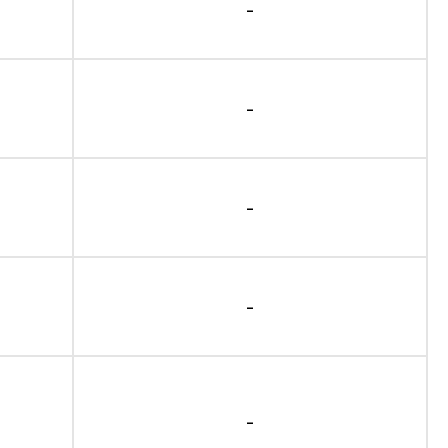
-
-
-
-
-