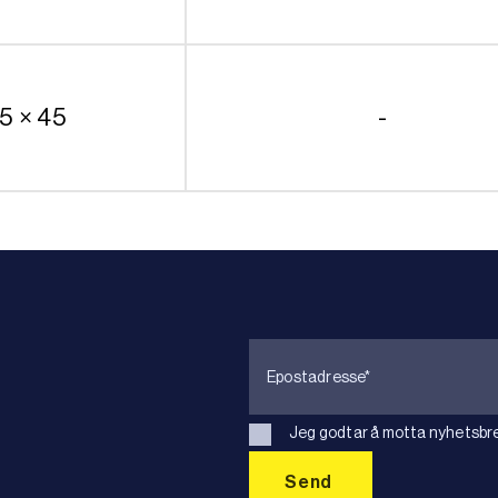
.5 × 45
-
Jeg godtar å motta nyhetsbre