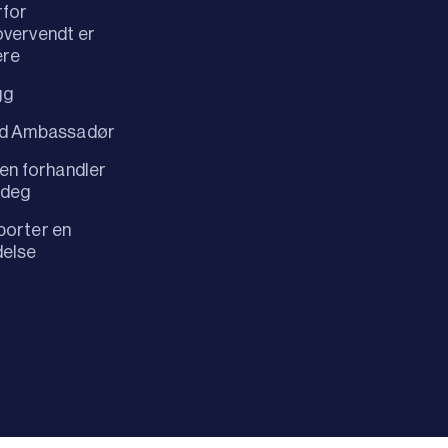
rfor
vervendt er
ere
gg
id Ambassadør
 en forhandler
 deg
orter en
delse