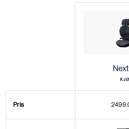
Next
KJ
KJ
Pris
2499.