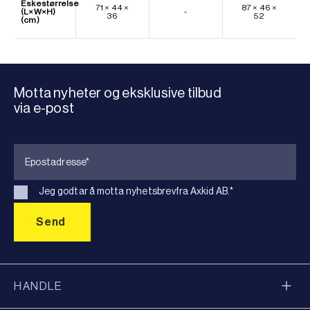
Eskestørrelse
71 × 44 ×
87 × 46 ×
(L×W×H)
-
36
52
(cm)
Motta nyheter og eksklusive tilbud
via e-post
Jeg godtar å motta nyhetsbrevfra Axkid AB.
*
HANDLE