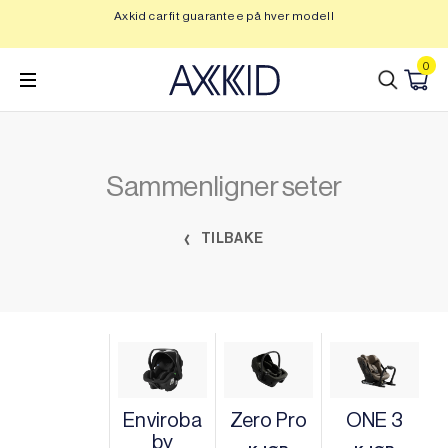
Hopp
Axkid car fit guarantee på hver modell
Op
til
innhold
0
Sammenligner seter
TILBAKE
Enviroba
Zero Pro
ONE 3
by