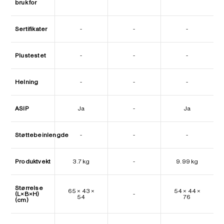
bruk for
Sertifikater
-
-
-
Plustestet
-
-
-
Helning
-
-
-
ASIP
Ja
-
Ja
Støttebeinlengde
-
-
-
Produktvekt
3.7 kg
-
9.99 kg
Størrelse
65 × 43 ×
54 × 44 ×
(L×B×H)
-
54
76
(cm)