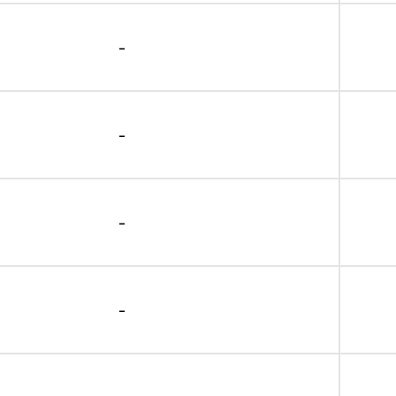
-
-
-
-