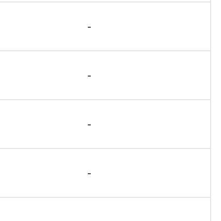
-
-
-
-