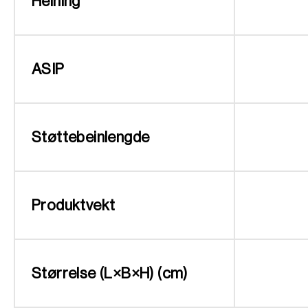
Helning
ASIP
Støttebeinlengde
Produktvekt
Størrelse (L×B×H) (cm)