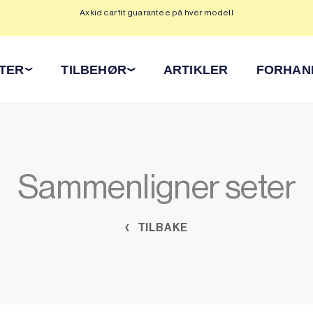
Axkid car fit guarantee på hver modell
Op
ETER
TILBEHØR
ARTIKLER
FORHAN
Sammenligner seter
TILBAKE