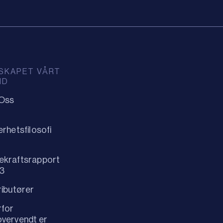
SKAPET VÅRT
ID
Oss
erhetsfilosofi
ekraftsrapport
3
ributører
rfor
vervendt er