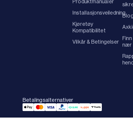
Produktmanualer
sikr
Installasjonsveiledning
Blo
Kjøretøy
Axk
Kompatibilitet
Finn
Vilkår & Betingelser
nær
Rapp
hen
Betalingsalternativer
Applepay Payment
Mastercard Payment
Visa Payment
Paypal Payment
Qliro Payment
Vipps Payment
Trustly Payment
© 2026 Axkid AB All rights reserved