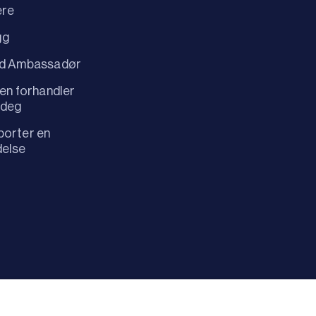
ere
gg
id Ambassadør
 en forhandler
 deg
orter en
delse
Retningsli