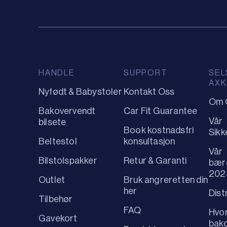
HANDLE
SUPPORT
SEL
AXK
Nyfødt & Babystoler
Kontakt Oss
Om 
Bakovervendt
Car Fit Guarantee
Vår
bilsete
Book kostnadsfri
Sikk
Beltestol
konsultasjon
Vår
Bilstolspakker
Retur & Garanti
bær
202
Outlet
Bruk angreretten din
her
Dist
Tilbehør
FAQ
Hvo
Gavekort
bako