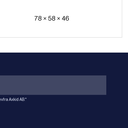
78 × 58 × 46
vfra Axkid AB.
*