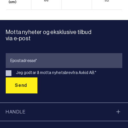
66
52
(cm)
Motta nyheter og eksklusive tilbud
via e-post
Jeg godtar å motta nyhetsbrevfra Axkid AB.
*
HANDLE