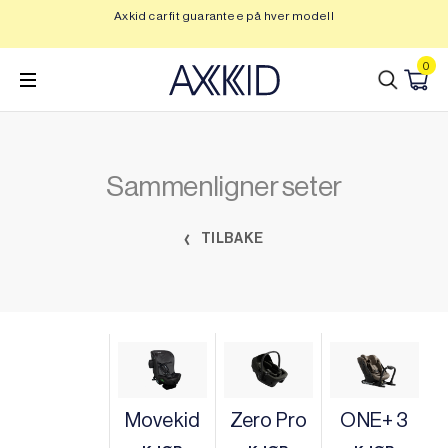
Hopp
Axkid car fit guarantee på hver modell
Op
til
innhold
0
Sammenligner seter
TILBAKE
Movekid
Zero Pro
ONE+ 3