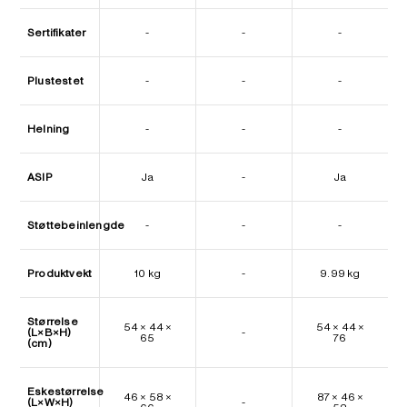
Sertifikater
-
-
-
Plustestet
-
-
-
Helning
-
-
-
ASIP
Ja
-
Ja
Støttebeinlengde
-
-
-
Produktvekt
10 kg
-
9.99 kg
Størrelse
54 × 44 ×
54 × 44 ×
(L×B×H)
-
65
76
(cm)
Eskestørrelse
46 × 58 ×
87 × 46 ×
(L×W×H)
-