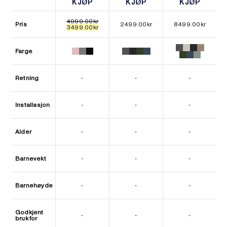
KJØP
KJØP
KJØP
KJØP
KJØP
KJØP
4999.00
kr
Pris
2499.00
kr
8499.00
kr
Opprinnelig
Nåværende
3499.00
kr
pris
pris
var:
er:
4999.00kr.
3499.00kr.
Farge
Retning
-
-
-
Installasjon
-
-
-
Alder
-
-
-
Barnevekt
-
-
-
Barnehøyde
-
-
-
Godkjent
-
-
-
bruk for