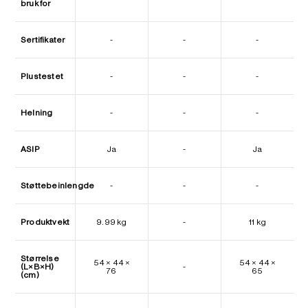
bruk for
Sertifikater
-
-
-
Plustestet
-
-
-
Helning
-
-
-
ASIP
Ja
-
Ja
Støttebeinlengde
-
-
-
Produktvekt
9.99 kg
-
11 kg
Størrelse
54 × 44 ×
54 × 44 ×
(L×B×H)
-
76
65
(cm)