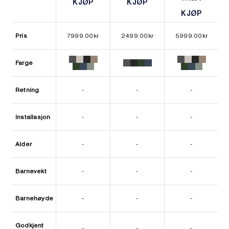
KJØP
KJØP
KJØP
KJØP
KJØP
KJØP
Pris
7999.00
kr
2499.00
kr
5999.00
kr
Farge
Retning
-
-
-
Installasjon
-
-
-
Alder
-
-
-
Barnevekt
-
-
-
Barnehøyde
-
-
-
Godkjent
-
-
-