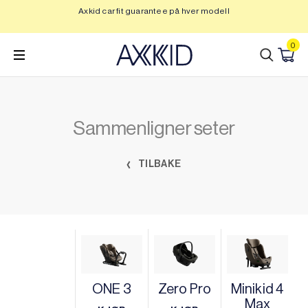
Hopp
Axkid car fit guarantee på hver modell
Op
til
innhold
0
Sammenligner seter
TILBAKE
ONE 3
Zero Pro
Minikid 4
Max