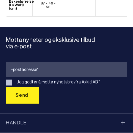
Eskestørrelse
87 × 46 ×
(L×W×H)
-
-
52
(cm)
Motta nyheter og eksklusive tilbud
via e-post
Jeg godtar å motta nyhetsbrevfra Axkid AB.
*
HANDLE