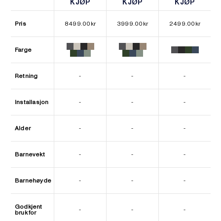
KJØP
KJØP
KJØP
KJØP
KJØP
KJØP
Pris
8499.00
kr
3999.00
kr
2499.00
kr
Farge
Retning
-
-
-
Installasjon
-
-
-
Alder
-
-
-
Barnevekt
-
-
-
Barnehøyde
-
-
-
Godkjent
-
-
-
bruk for