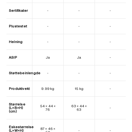
Sertifikater
-
-
-
Plustestet
-
-
-
Helning
-
-
-
ASIP
Ja
Ja
-
Støttebeinlengde
-
-
-
Produktvekt
9.99 kg
15 kg
-
Størrelse
54 × 44 ×
63 × 44 ×
(L×B×H)
-
76
63
(cm)
Eskestørrelse
87 × 46 ×
(L×W×H)
-
-