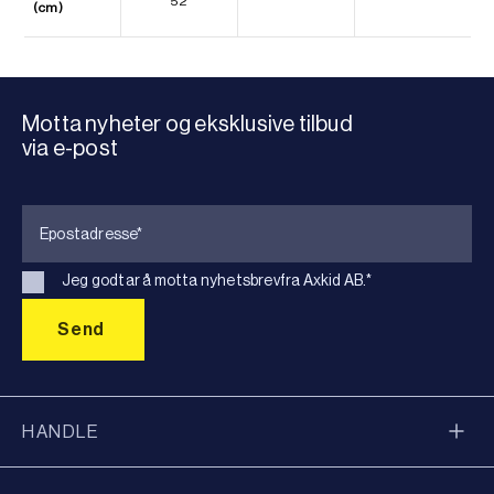
52
(cm)
Motta nyheter og eksklusive tilbud
via e-post
Jeg godtar å motta nyhetsbrevfra Axkid AB.
*
HANDLE