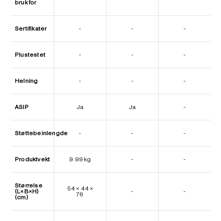
bruk for
Sertifikater
-
-
-
Plustestet
-
-
-
Helning
-
-
-
ASIP
Ja
Ja
-
Støttebeinlengde
-
-
-
Produktvekt
9.99 kg
-
-
Størrelse
54 × 44 ×
(L×B×H)
-
-
76
(cm)