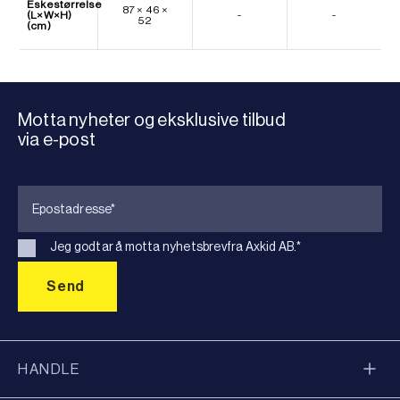
Eskestørrelse
87 × 46 ×
(L×W×H)
-
-
52
(cm)
Motta nyheter og eksklusive tilbud
via e-post
Jeg godtar å motta nyhetsbrevfra Axkid AB.
*
HANDLE