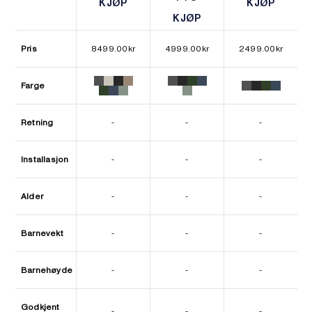
KJØP
KJØP
KJØP
KJØP
KJØP
KJØP
Pris
8499.00
kr
4999.00
kr
2499.00
kr
Farge
Retning
-
-
-
Installasjon
-
-
-
Alder
-
-
-
Barnevekt
-
-
-
Barnehøyde
-
-
-
Godkjent
-
-
-