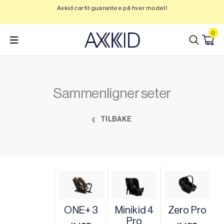
Hopp
Axkid car fit guarantee på hver modell
Op
til
innhold
0
Sammenligner seter
TILBAKE
ONE+ 3
Minikid 4
Zero Pro
Pro