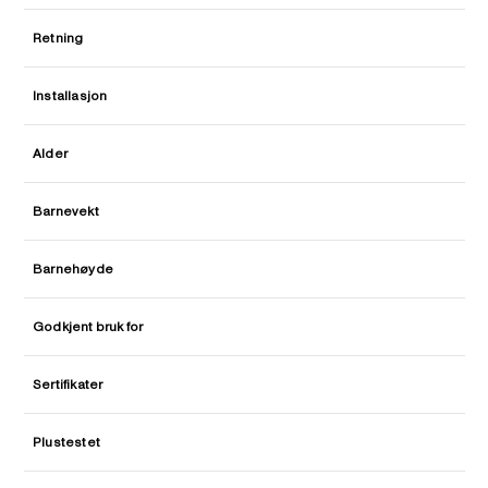
Retning
Installasjon
Alder
Barnevekt
Barnehøyde
Godkjent bruk for
Sertifikater
Plustestet