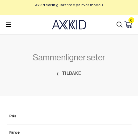
Hopp
Axkid car fit guarantee på hver modell
Op
til
innhold
0
Sammenligner seter
TILBAKE
Pris
Farge