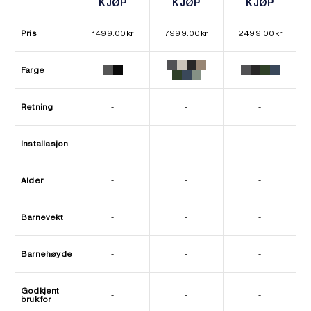
KJØP
KJØP
KJØP
KJØP
KJØP
KJØP
Pris
1499.00
kr
7999.00
kr
2499.00
kr
Farge
Retning
-
-
-
Installasjon
-
-
-
Alder
-
-
-
Barnevekt
-
-
-
Barnehøyde
-
-
-
Godkjent
-
-
-
bruk for