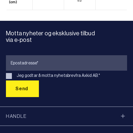
52
(cm)
Motta nyheter og eksklusive tilbud
via e-post
Jeg godtar å motta nyhetsbrevfra Axkid AB.
*
HANDLE