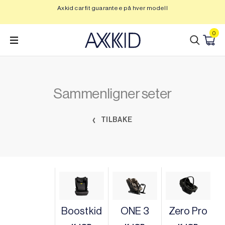
Hopp
Axkid car fit guarantee på hver modell
Op
til
innhold
0
Sammenligner seter
TILBAKE
Boostkid
ONE 3
Zero Pro