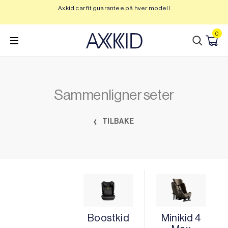
Hopp
Axkid car fit guarantee på hver modell
Op
til
innhold
0
Sammenligner seter
TILBAKE
Boostkid
Minikid 4