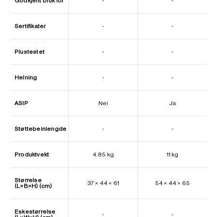
Godkjent bruk for
-
-
Sertifikater
-
-
Plustestet
-
-
Helning
-
-
ASIP
Nei
Ja
Støttebeinlengde
-
-
Produktvekt
4.85 kg
11 kg
Størrelse
37 × 44 × 61
54 × 44 × 65
(L×B×H) (cm)
Eskestørrelse
-
-