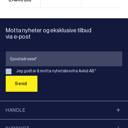
(L×W×H) (cm)
Motta nyheter og eksklusive tilbud
via e-post
Jeg godtar å motta nyhetsbrevfra Axkid AB.
*
HANDLE