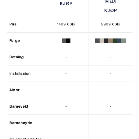
Max
KJØP
KJØP
KJØP
KJØP
Pris
1499.00
kr
5999.00
kr
Farge
Retning
-
-
Installasjon
-
-
Alder
-
-
Barnevekt
-
-
Barnehøyde
-
-