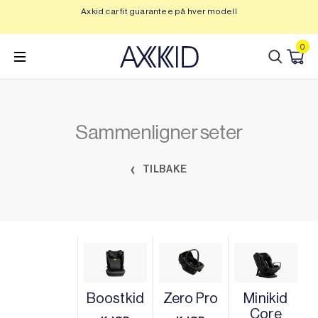
Hopp
Axkid car fit guarantee på hver modell
Op
til
innhold
0
Sammenligner seter
TILBAKE
Boostkid
Zero Pro
Minikid
Core