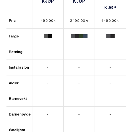
KJØP
KJØP
KJØP
KJØP
KJØP
KJØP
Pris
1499.00
kr
2499.00
kr
4499.00
kr
Farge
Retning
-
-
-
Installasjon
-
-
-
Alder
-
-
-
Barnevekt
-
-
-
Barnehøyde
-
-
-
Godkjent
-
-
-