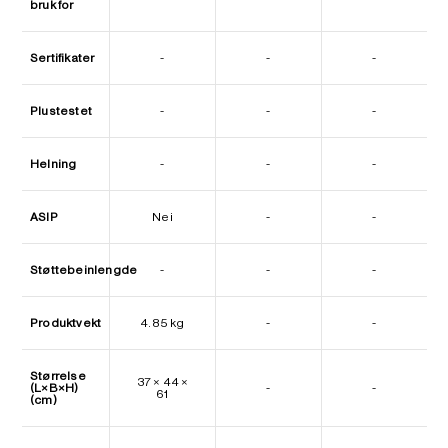
bruk for
Sertifikater
-
-
-
Plustestet
-
-
-
Helning
-
-
-
ASIP
Nei
-
-
Støttebeinlengde
-
-
-
Produktvekt
4.85 kg
-
-
Størrelse
37 × 44 ×
(L×B×H)
-
-
61
(cm)