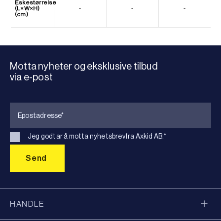
Eskestørrelse
(L×W×H)
-
-
-
(cm)
Motta nyheter og eksklusive tilbud
via e-post
Jeg godtar å motta nyhetsbrevfra Axkid AB.
*
HANDLE