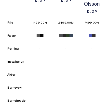
KJØP
KJØP
Olsson
KJØP
KJØP
KJØP
KJØP
Pris
1499.00
kr
2499.00
kr
7499.00
kr
Farge
Retning
-
-
-
Installasjon
-
-
-
Alder
-
-
-
Barnevekt
-
-
-
Barnehøyde
-
-
-