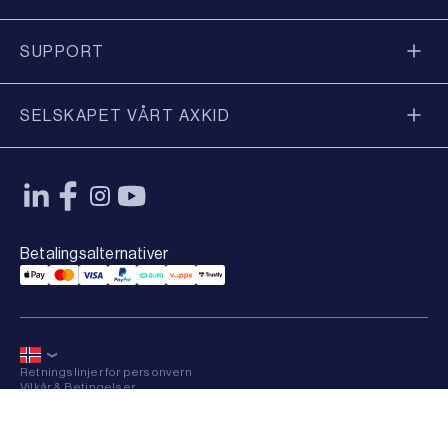
SUPPORT
SELSKAPET VÅRT AXKID
Betalingsalternativer
Applepay Payment
Mastercard Payment
Visa Payment
Paypal Payment
Qliro Payment
Vipps Payment
Trustly Payment
Retningslinjer for personvern
Vilkår & Betingelser
Sitemap
×
© 2026 Axkid AB All rights reserved