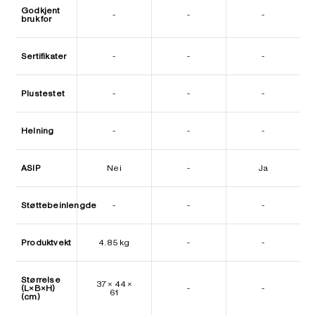
Godkjent
-
-
-
bruk for
Sertifikater
-
-
-
Plustestet
-
-
-
Helning
-
-
-
ASIP
Nei
-
Ja
Støttebeinlengde
-
-
-
Produktvekt
4.85 kg
-
-
Størrelse
37 × 44 ×
(L×B×H)
-
-
61
(cm)