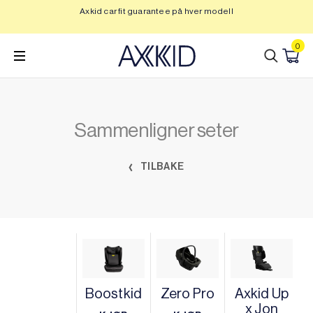
Hopp
Axkid car fit guarantee på hver modell
Op
til
innhold
0
Sammenligner seter
TILBAKE
Boostkid
Zero Pro
Axkid Up
x Jon