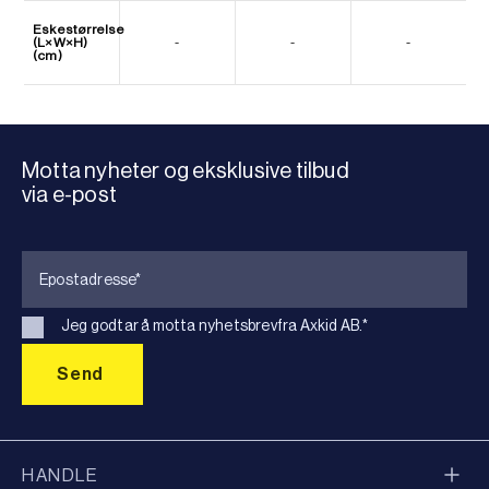
Eskestørrelse
(L×W×H)
-
-
-
(cm)
Motta nyheter og eksklusive tilbud
via e-post
Jeg godtar å motta nyhetsbrevfra Axkid AB.
*
HANDLE