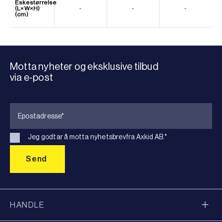
Eskestørrelse
(L×W×H)
-
-
-
(cm)
Motta nyheter og eksklusive tilbud
via e-post
Jeg godtar å motta nyhetsbrevfra Axkid AB.
*
HANDLE