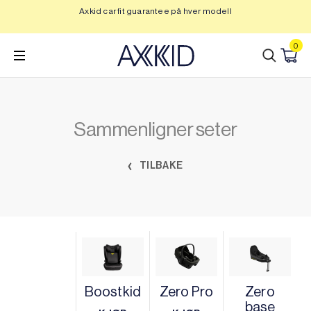
Hopp
Axkid car fit guarantee på hver modell
Op
til
innhold
0
Sammenligner seter
TILBAKE
Boostkid
Zero Pro
Zero
base