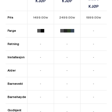
KJØP
KJØP
KJØP
KJØP
KJØP
KJØP
Pris
1499.00
kr
2499.00
kr
1999.00
kr
Farge
-
Retning
-
-
-
Installasjon
-
-
-
Alder
-
-
-
Barnevekt
-
-
-
Barnehøyde
-
-
-
Godkjent
-
-
-