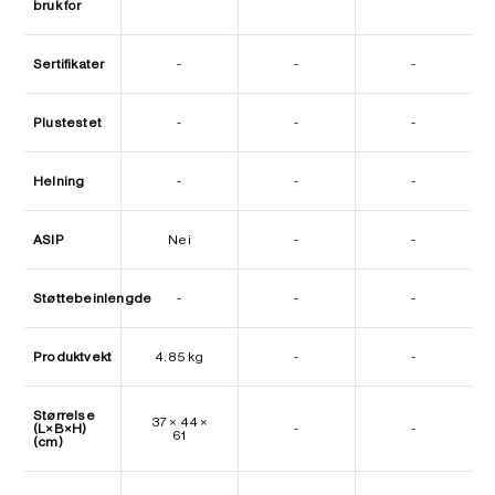
bruk for
Sertifikater
-
-
-
Plustestet
-
-
-
Helning
-
-
-
ASIP
Nei
-
-
Støttebeinlengde
-
-
-
Produktvekt
4.85 kg
-
-
Størrelse
37 × 44 ×
(L×B×H)
-
-
61
(cm)